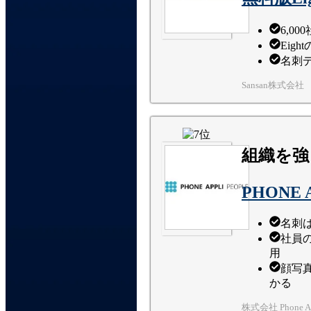
6,0
Eig
名刺
Sansan株式会社
組織を強
PHONE 
名刺
社員
用
顔写
かる
株式会社 Phone Ap