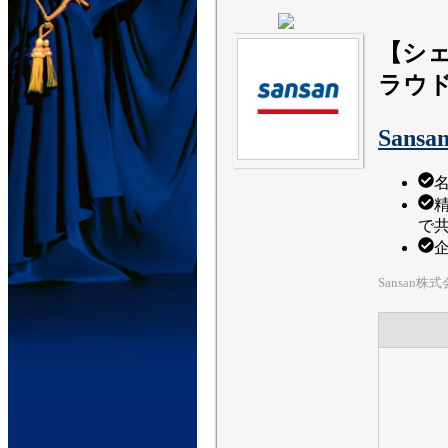
【シェ
ラウ
Sansa
で
Sansan株