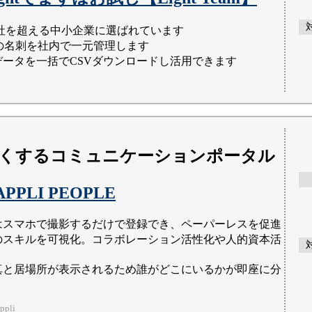
00社を超える中小企業に選ばれています
htの名刺を社内で一元管理します
データを一括でCSVダウンロードし活用できます
くするコミュニケーションポータル
APPLI PEOPLE
はスマホで撮影するだけで登録でき、ペーパーレスを促進
のスキルを可視化。コラボレーション活性化や人的資本活
真と居場所が表示されるため誰がどこにいるかが即座に分
pli