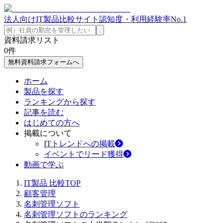
法人向けIT製品比較サイト
認知度・利用経験率No.1
資料請求リスト
0
件
無料資料請求フォームへ
ホーム
製品を探す
ランキングから探す
記事を読む
はじめての方へ
掲載について
ITトレンドへの掲載
イベントでリード獲得
動画で学ぶ
IT製品 比較TOP
顧客管理
名刺管理ソフト
名刺管理ソフトのランキング