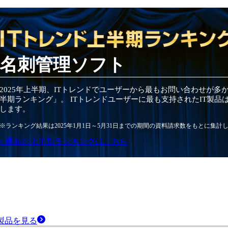
名刺管理ソフト
2025
年
上半期
、ITトレンドでユーザーから最もお問い合わせが多
半期
ランキング」。 ITトレンドユーザーに最も支持されたIT
製品
します。
※ランキング結果は
2025
年1月1日～
5月31日
までの期間の資料請求数をもとに集計
» 最新の
上半期
ランキングはこちら
製品
を見る