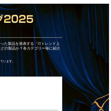
かった
製品
を発表する「ITトレンド
上
はどの
製品
か？各カテゴリー毎に紹介
しています。