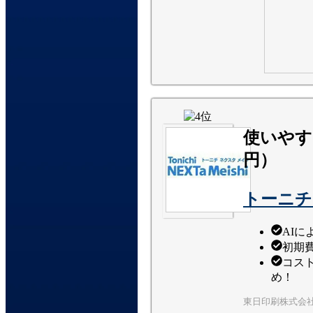
使いやす
円）
トーニチ
AI
初期
コス
め！
東日印刷株式会