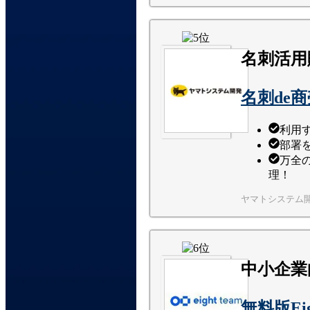
名刺活用
名刺de
利用す
部署
万全
理！
ヤマトシステム
中小企業
無料版Ei