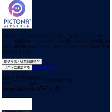
Webサイトとグループウェアに導入できるAIチャットボッ
ト。一般顧客やテナントスタッフの問い合わせに24時間自動
対応。商業施設はもちろん、観光・レジャーなど幅広い業界
で活用できます。
提供形態・従業員規模
詳細を見る
リストに追加する
クラウド
フリー株式会社
提供
従業員
全ての規模に対応
SaaS
形態
規模
freee AIヘルプデスク
サービス