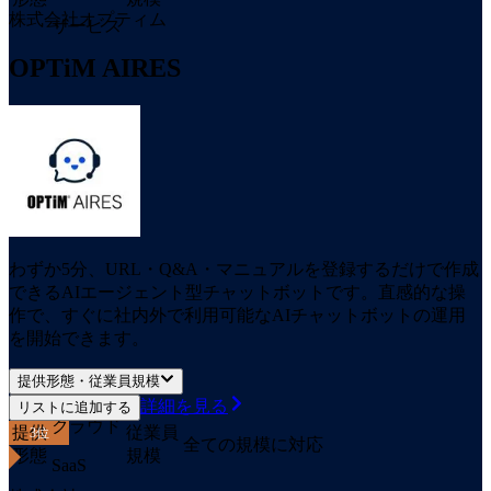
株式会社オプティム
サービス
OPTiM AIRES
わずか5分、URL・Q&A・マニュアルを登録するだけで作成
できるAIエージェント型チャットボット​です。直感的な操
作で、すぐに社内外で利用可能なAIチャットボットの運用
を開始できます。
提供形態・従業員規模
詳細を見る
リストに追加する
クラウド
提供
従業員
3
位
全ての規模に対応
形態
規模
SaaS