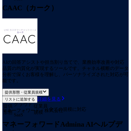
CAAC（カーク）
AIの回答アシストや担当割り当てで、業務効率改善や対応
品質の均質化が実現するツールです。チャネル横断のデータ
分析で深くお客様を理解し、パーソナライズされた対応が可
能です。
提供形態・従業員規模
詳細を見る
リストに追加する
クラウド
提供
従業員
全ての規模に対応
マネーフォワードｉ株式会社
形態
規模
SaaS
マネーフォワードAdmina AIヘルプデ