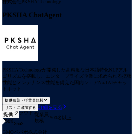
株式会社PKSHA Technology
PKSHA ChatAgent
PKSHA Technologyが開発した高精度な日本語特化NLPアル
ゴリズムを搭載し、エンタープライズ企業に求められる拡張
性能とメンテナンス性能を備えた国内シェアNo.1AIチャッ
トボット。
提供形態・従業員規模
詳細を見る
リストに追加する
クラウド
提供
従業員
4
位
500名以上
形態
規模
SaaS
GMOペパボ株式会社