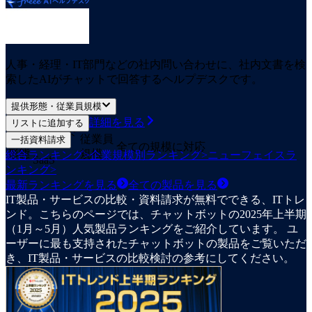
人事・経理・IT部門などの社内問い合わせに、社内文書を検
索したAIがチャットで回答するヘルプデスクです。
提供形態・従業員規模
詳細を見る
リストに追加する
クラウド
提供
従業員
一括資料請求
全ての規模に対応
形態
規模
総合ランキング
>
企業規模別ランキング
>
ニューフェイスラ
SaaS
ンキング
>
最新ランキングを見る
全ての
製品
を見る
IT製品・サービスの比較・資料請求が無料でできる、ITトレ
ンド。こちらのページでは、チャットボットの2025年上半期
（1月～5月）人気製品ランキングをご紹介しています。 ユ
ーザーに最も支持されたチャットボットの製品をご覧いただ
き、IT製品・サービスの比較検討の参考にしてください。