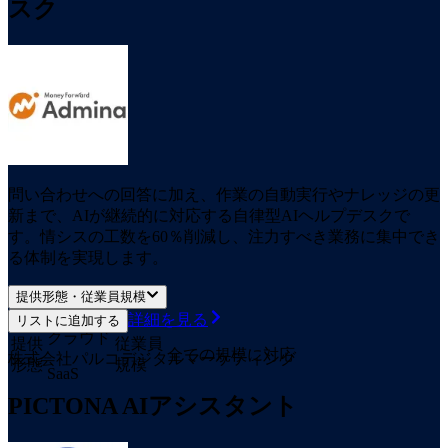
スク
問い合わせへの回答に加え、作業の自動実行やナレッジの更
新まで、AIが継続的に対応する自律型AIヘルプデスクで
す。情シスの工数を60％削減し、注力すべき業務に集中でき
る体制を実現します。
提供形態・従業員規模
詳細を見る
リストに追加する
クラウド
提供
従業員
全ての規模に対応
株式会社パルコデジタルマーケティング
形態
規模
SaaS
PICTONA AIアシスタント