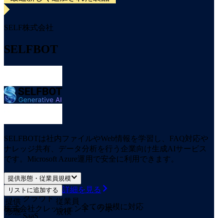
SELF株式会社
SELFBOT
SELFBOTは社内ファイルやWeb情報を学習し、FAQ対応や
ナレッジ共有、データ分析を行う企業向け生成AIサービス
です。Microsoft Azure運用で安全に利用できます。
提供形態・従業員規模
詳細を見る
リストに追加する
クラウド
提供
従業員
全ての規模に対応
株式会社クレッシェンド・ラボ
形態
規模
SaaS