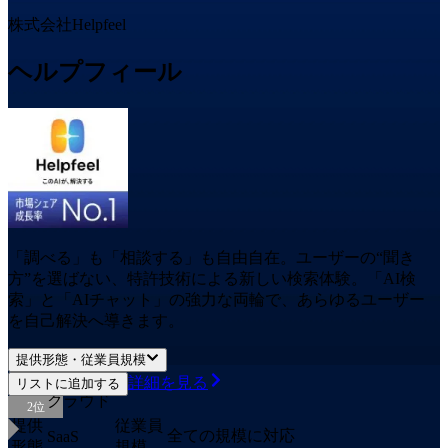
株式会社Helpfeel
ヘルプフィール
「調べる」も「相談する」も自由自在。ユーザーの“聞き
方”を選ばない、特許技術による新しい検索体験。「AI検
索」と「AIチャット」の強力な両輪で、あらゆるユーザー
を自己解決へ導きます。
提供形態・従業員規模
詳細を見る
リストに追加する
クラウド
2
位
提供
従業員
全ての規模に対応
SaaS
形態
規模