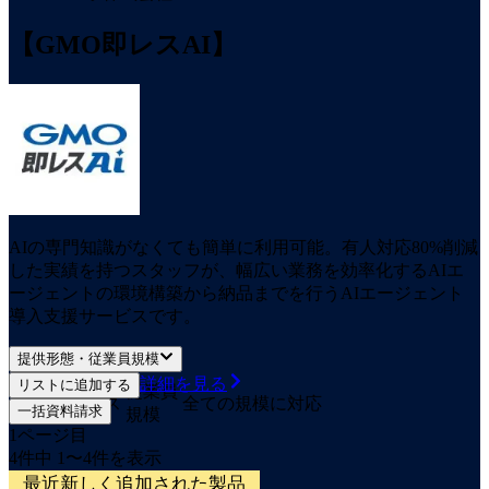
【GMO即レスAI】
AIの専門知識がなくても簡単に利用可能。有人対応80%削減
した実績を持つスタッフが、幅広い業務を効率化するAIエ
ージェントの環境構築から納品までを行うAIエージェント
導入支援サービスです。
提供形態・従業員規模
詳細を見る
リストに追加する
提供
従業員
サービス
全ての規模に対応
一括資料請求
形態
規模
1
ページ目
4
件中
1
〜
4
件を表示
最近新しく追加された製品