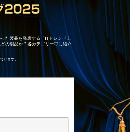
かった
製品
を発表する「ITトレンド
上
はどの
製品
か？各カテゴリー毎に紹介
しています。