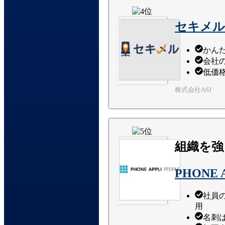
セキメル
かん
会社
低価
株式会社ASJ
組織を強
PHONE 
社員
用
名刺