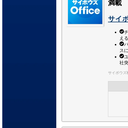
満載
サイボウ
え
ス
社
サイボウズ