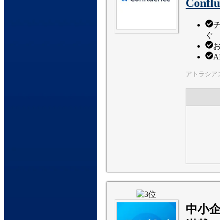
Conflu
ぐ
A
アトラシア
中小