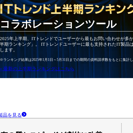
コラボレーションツール
2025
年
上半期
、ITトレンドでユーザーから最もお問い合わせが多
半期
ランキング」。 ITトレンドユーザーに最も支持されたIT
製品
します。
※ランキング結果は
2025
年1月1日～
5月31日
までの期間の資料請求数をもとに集計
» 最新の
上半期
ランキングはこちら
製品
を見る