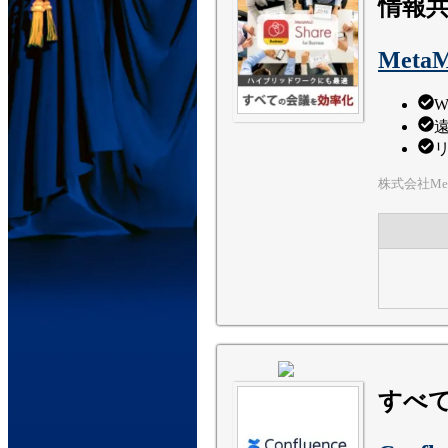
情報
MetaMo
W
株式会社Met
すべ