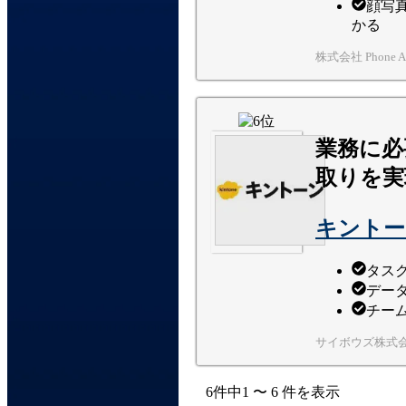
顔写
かる
株式会社 Phone Ap
業務に必
取りを実
キントー
タス
デー
チー
サイボウズ株式
6
件中
1
〜
6
件
を表示