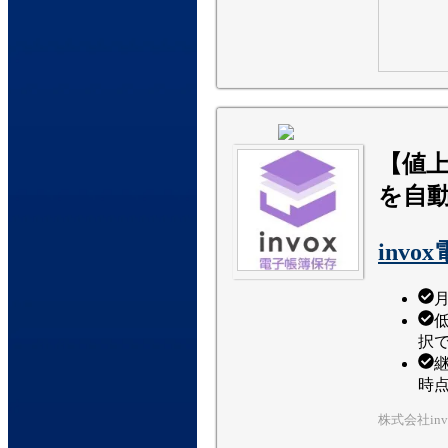
【値
を自
inv
低
択
継
時点
株式会社inv