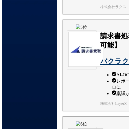
株式会社ラクス
請求書処
可能】
バクラク
AI-
レポ
ロに
稟議
株式会社LayerX