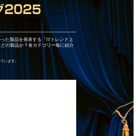
かった
製品
を発表する「ITトレンド
上
はどの
製品
か？各カテゴリー毎に紹介
しています。