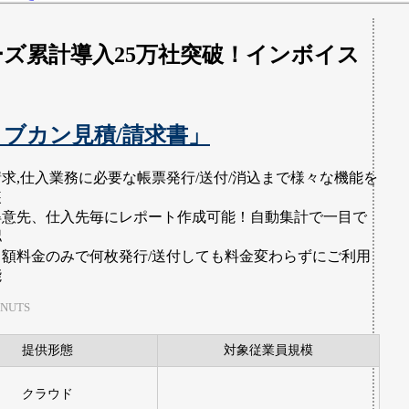
ズ累計導入25万社突破！インボイス
！
ブカン見積/請求書」
請求,仕入業務に必要な帳票発行/送付/消込まで様々な機能を
装
得意先、仕入先毎にレポート作成可能！自動集計で一目で
認
月額料金のみで何枚発行/送付しても料金変わらずにご利用
能
NUTS
提供形態
対象従業員規模
クラウド