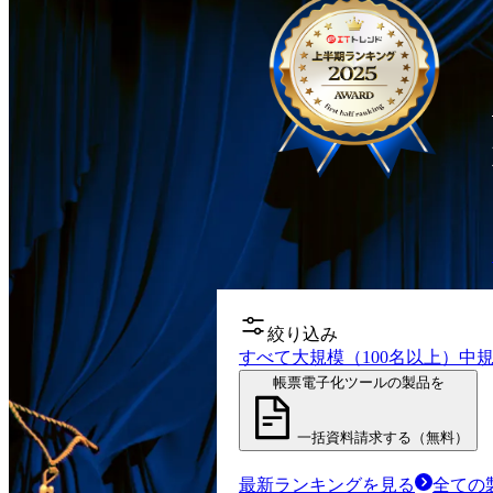
絞り込み
すべて
大規模（100名以上）
中規
帳票電子化ツールの製品を
一括資料請求する（無料）
最新ランキングを見る
全ての