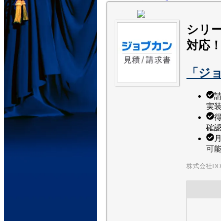
シリー
対応
「ジョ
実
確
可
株式会社DO