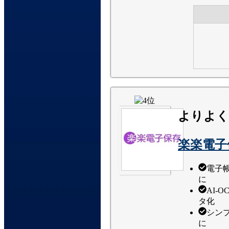
よりよく
楽楽電子
電子
に
AI-
タ化
シン
に