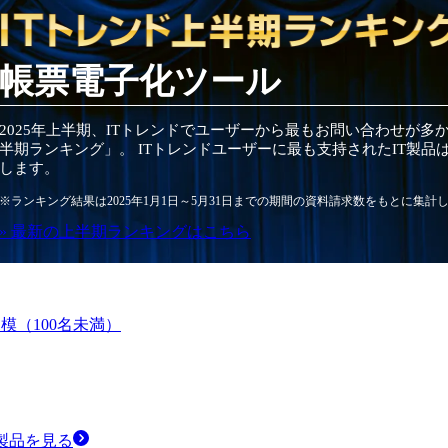
帳票電子化ツール
2025
年
上半期
、ITトレンドでユーザーから最もお問い合わせが多
半期
ランキング」。 ITトレンドユーザーに最も支持されたIT
製品
します。
※ランキング結果は
2025
年1月1日～
5月31日
までの期間の資料請求数をもとに集計
» 最新の
上半期
ランキングはこちら
模（100名未満）
製品
を見る