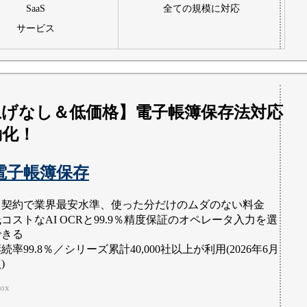
SaaS
全ての規模に対応
サービス
上げなし＆低価格】電子帳簿保存法対応
動化！
ox電子帳簿保存
月契約で業界最安水準、使った分だけのムダのない料金
コストなAI OCRと99.9％精度保証のオペレータ入力を選
できる
続率99.8％／シリーズ累計40,000社以上が利用(2026年6月
)
ox