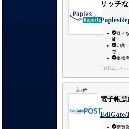
リッチな
Paples
様々
能
印刷・
で
帳票
日鉄日立システ
電子帳票配
EdiGate
購買