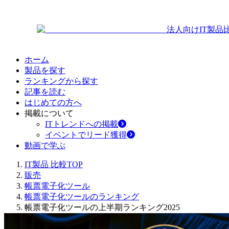
法人向けIT製品
ホーム
製品を探す
ランキングから探す
記事を読む
はじめての方へ
掲載について
ITトレンドへの掲載
イベントでリード獲得
動画で学ぶ
IT製品 比較TOP
販売
帳票電子化ツール
帳票電子化ツールのランキング
帳票電子化ツールの上半期ランキング2025