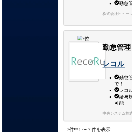
勤怠
株式会社ヒュー
勤怠管理
レコル
勤怠管
で！
レコ
給与
可能
中央システム株
7
件中
1
〜
7
件
を表示