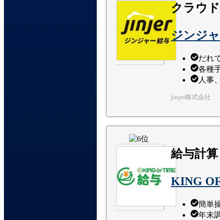
クラウド
ジンジャ
だれ
各種
人事
jinjer株式会社
給与計算
KING O
簡単
年末