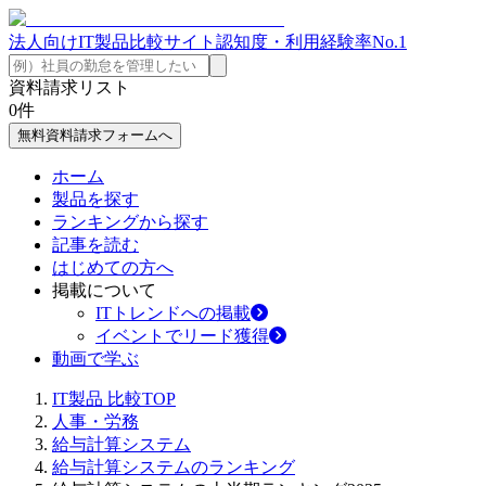
法人向けIT製品比較サイト
認知度・利用経験率No.1
資料請求リスト
0
件
無料資料請求フォームへ
ホーム
製品を探す
ランキングから探す
記事を読む
はじめての方へ
掲載について
ITトレンドへの掲載
イベントでリード獲得
動画で学ぶ
IT製品 比較TOP
人事・労務
給与計算システム
給与計算システムのランキング