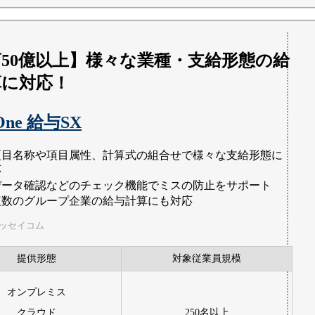
50億以上】様々な業種・支給形態の給
算に対応！
One 給与SX
項目名称や項目属性、計算式の組合せで様々な支給形態に
応
データ確認などのチェック機能でミスの防止をサポート
複数のグループ企業の給与計算にも対応
ニッセイコム
提供形態
対象従業員規模
オンプレミス
クラウド
250名以上