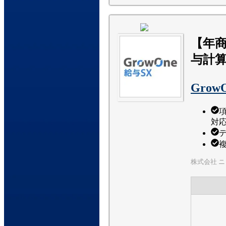
【年商
与計
Grow
対
株式会社 