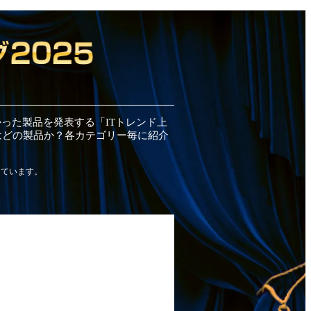
かった
製品
を発表する「ITトレンド
上
はどの
製品
か？各カテゴリー毎に紹介
しています。