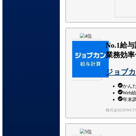
No.1
業務効率
ジョブカ
かん
Web
年末
株式会社DONUT