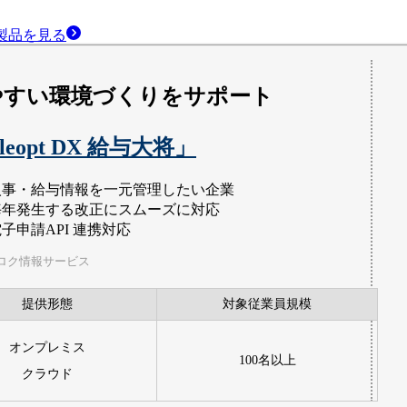
製品
を見る
やすい環境づくりをサポート
ileopt DX 給与大将」
人事・給与情報を一元管理したい企業
毎年発生する改正にスムーズに対応
子申請API 連携対応
ロク情報サービス
提供形態
対象従業員規模
オンプレミス
100名以上
クラウド