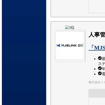
人事
「MJ
ス
電
株式会社ミ