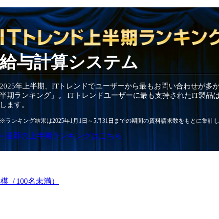
給与計算システム
2025
年
上半期
、ITトレンドでユーザーから最もお問い合わせが多
半期
ランキング」。 ITトレンドユーザーに最も支持されたIT
製品
します。
※ランキング結果は
2025
年1月1日～
5月31日
までの期間の資料請求数をもとに集計
» 最新の
上半期
ランキングはこちら
模（100名未満）