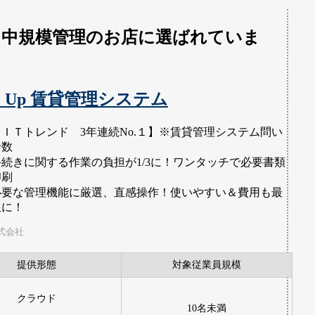
～中規模管理のお店に選ばれていま
】
le Up 賃貸管理システム
【ＩＴトレンド 3年連続No.１】※賃貸管理システム問い
せ数
手続きに関する作業の負担が1/3に！ワンタッチで必要書類
印刷
必要な管理機能に厳選、直感操作！使いやすい＆費用も最
限に！
式会社
提供形態
対象従業員規模
クラウド
10名未満