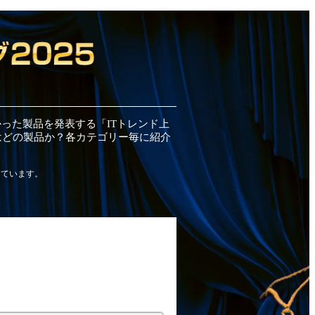
かった
製品
を発表する「ITトレンド
上
はどの
製品
か？各カテゴリー毎に紹介
しています。