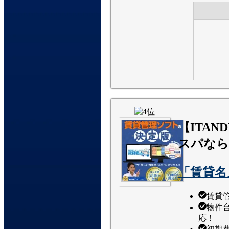
【ITAN
スパなら
「賃貸名
賃貸
物件
応！