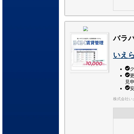
バラ
いえら
見
株式会社いえ