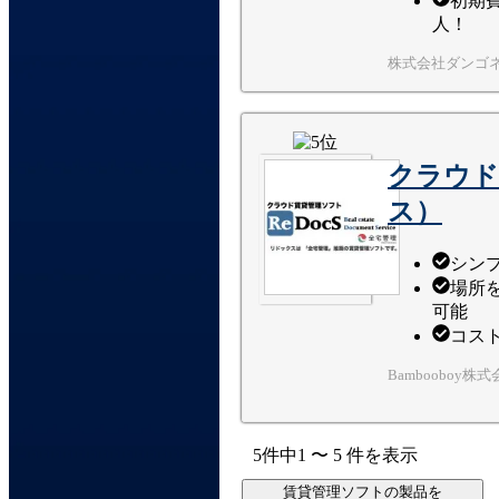
初期費
人！
株式会社ダンゴ
クラウド
ス）
シン
場所
可能
コス
Bambooboy株
5
件中
1
〜
5
件
を表示
賃貸管理ソフトの製品を