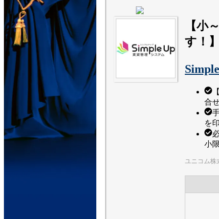
【小
す！
Simp
合
を
小
ユニコム株