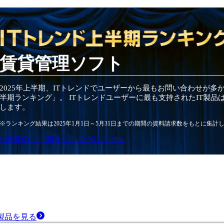
賃貸管理ソフト
2025
年
上半期
、ITトレンドでユーザーから最もお問い合わせが多
半期
ランキング」。 ITトレンドユーザーに最も支持されたIT
製品
します。
※ランキング結果は
2025
年1月1日～
5月31日
までの期間の資料請求数をもとに集計
» 最新の
上半期
ランキングはこちら
製品
を見る