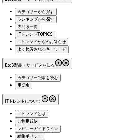
カテゴリーから探す
ランキングから探す
専門家一覧
ITトレンドTOPICS
ITトレンドからのお知らせ
よく検索されるキーワード
BtoB製品・サービスを知る
カテゴリー記事を読む
用語集
ITトレンドについて
ITトレンドとは
ご利用規約
レビューガイドライン
編集ポリシー