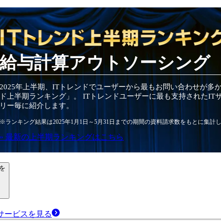
給与計算アウトソーシング
2025
年
上半期
、ITトレンドでユーザーから最もお問い合わせが多
ド
上半期
ランキング」。 ITトレンドユーザーに最も支持されたIT
リー毎に紹介します。
※ランキング結果は
2025
年1月1日～
5月31日
までの期間の資料請求数をもとに集計
» 最新の
上半期
ランキングはこちら
を
サービス
を見る