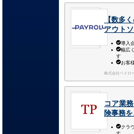
【数多く
アウトソ
導入企
幅広
す
お客
株式会社ペイロ
コア業務
険事務を
クラ
す。