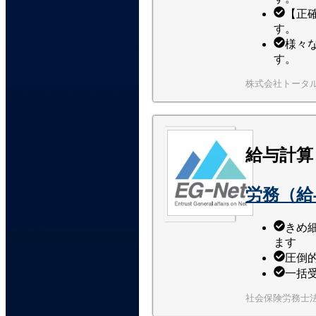
【正
す。
様々
す。
株式会社トータ
給与計算
労務（給
きめ
ます
圧倒
一括
社会保険労務士