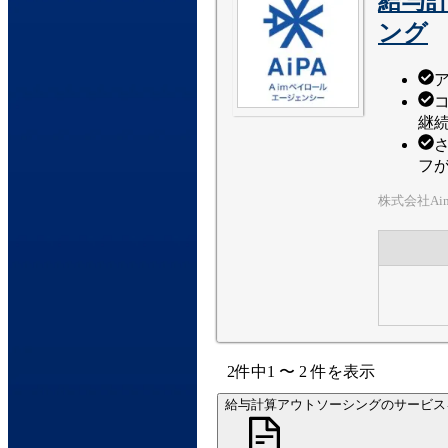
給与
ング
継
フ
株式会社A
2
件中
1
〜
2
件
を表示
給与計算アウトソーシングのサービス