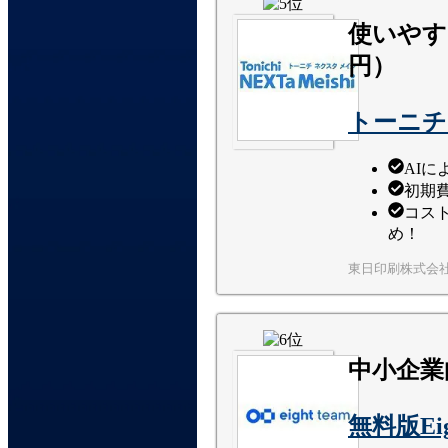
使いやす
円）
トーニチ
AI
初期
コス
め！
東日印刷株式会
中小企業
無料版Ei