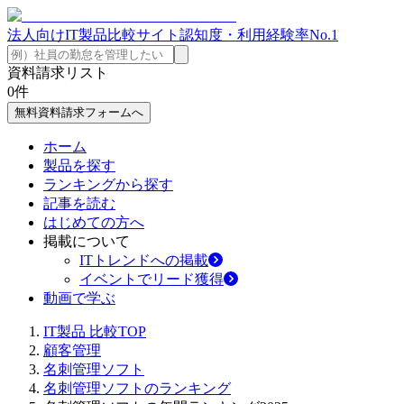
法人向けIT製品比較サイト
認知度・利用経験率No.1
資料請求リスト
0
件
無料資料請求フォームへ
ホーム
製品を探す
ランキングから探す
記事を読む
はじめての方へ
掲載について
ITトレンドへの掲載
イベントでリード獲得
動画で学ぶ
IT製品 比較TOP
顧客管理
名刺管理ソフト
名刺管理ソフトのランキング