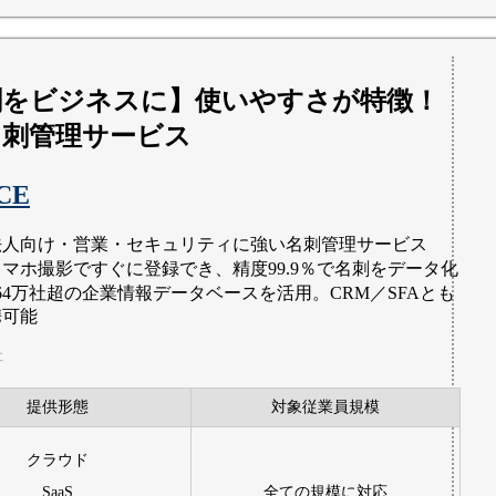
刺をビジネスに】使いやすさが特徴！
名刺管理サービス
CE
法人向け・営業・セキュリティに強い名刺管理サービス
スマホ撮影ですぐに登録でき、精度99.9％で名刺をデータ化
164万社超の企業情報データベースを活用。CRM／SFAとも
携可能
社
提供形態
対象従業員規模
クラウド
SaaS
全ての規模に対応