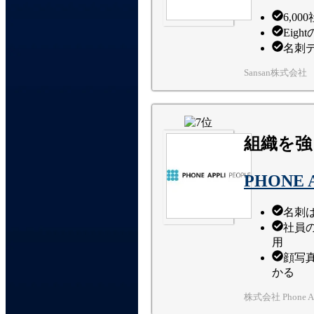
6,0
Eig
名刺
Sansan株式会社
組織を強
PHONE 
名刺
社員
用
顔写
かる
株式会社 Phone Ap