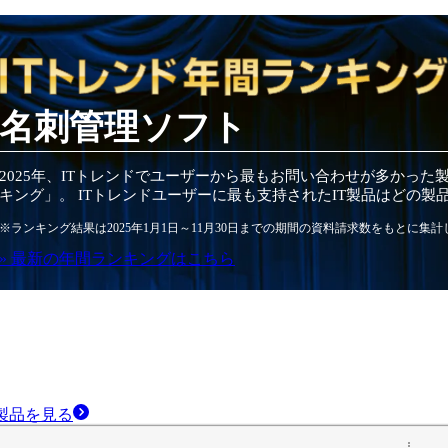
名刺管理ソフト
2025
年
、ITトレンドでユーザーから最もお問い合わせが多かった
キング」。 ITトレンドユーザーに最も支持されたIT
製品
はどの
製
※ランキング結果は
2025
年1月1日～
11月30日
までの期間の資料請求数をもとに集計
» 最新の
年間
ランキングはこちら
製品
を見る