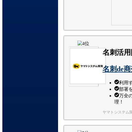
名刺活用
名刺de
利用す
部署
万全
理！
ヤマトシステム