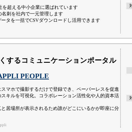
00社を超える中小企業に選ばれています
htの名刺を社内で一元管理します
データを一括でCSVダウンロードし活用できます
くするコミュニケーションポータル
APPLI PEOPLE
はスマホで撮影するだけで登録でき、ペーパーレスを促進
のスキルを可視化。コラボレーション活性化や人的資本活
真と居場所が表示されるため誰がどこにいるかが即座に分
pli