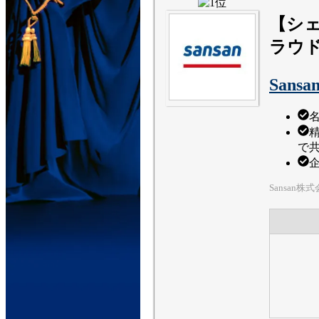
【シェ
ラウ
Sansa
で
Sansan株