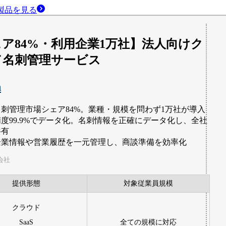
製品
を見る
ア84%・利用企業1万社】法人向けク
ド名刺管理サービス
n
名刺管理市場シェア84%。業種・規模を問わず1万社が導入
精度99.9%でデータ化。名刺情報を正確にデータ化し、全社
共有
企業情報や営業履歴を一元管理し、商談準備を効率化
式会社
提供形態
対象従業員規模
クラウド
SaaS
全ての規模に対応