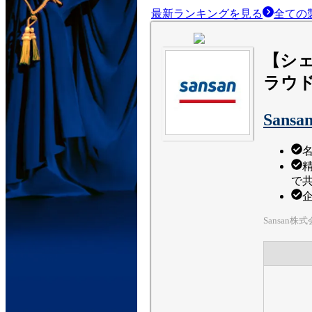
最新ランキングを見る
全ての
【シェ
ラウ
Sansa
で
Sansan株