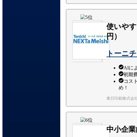
使いやす
円）
トーニチ
AI
初期
コス
め！
東日印刷株式会
中小企業