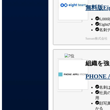
無料版Ei
6,0
Eig
名刺
Sansan株式会社
組織を強
PHONE 
名刺
社員
用
顔写
かる