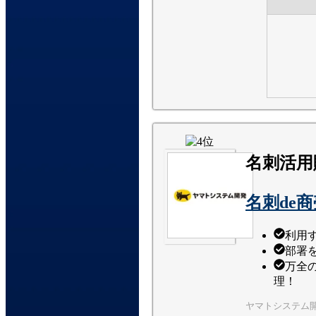
名刺活用
名刺de
利用す
部署
万全
理！
ヤマトシステム