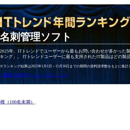
名刺管理ソフト
2025
年
、ITトレンドでユーザーから最もお問い合わせが多かった
キング」。 ITトレンドユーザーに最も支持されたIT
製品
はどの
製
※ランキング結果は
2025
年1月1日～
11月30日
までの期間の資料請求数をもとに集計
» 最新の
年間
ランキングはこちら
模（100名未満）