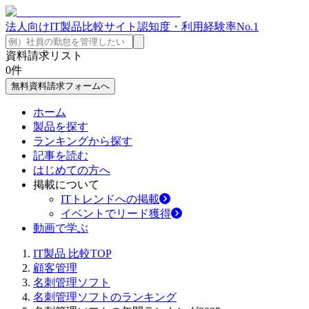
法人向けIT製品比較サイト
認知度・利用経験率No.1
資料請求リスト
0
件
無料資料請求フォームへ
ホーム
製品を探す
ランキングから探す
記事を読む
はじめての方へ
掲載について
ITトレンドへの掲載
イベントでリード獲得
動画で学ぶ
IT製品 比較TOP
顧客管理
名刺管理ソフト
名刺管理ソフトのランキング