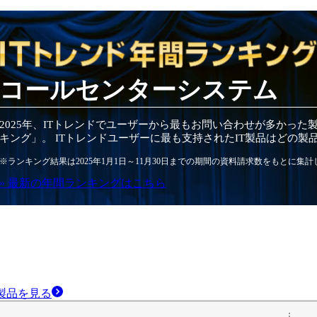
コールセンターシステム
2025
年
、ITトレンドでユーザーから最もお問い合わせが多かった
キング」。 ITトレンドユーザーに最も支持されたIT
製品
はどの
製
※ランキング結果は
2025
年1月1日～
11月30日
までの期間の資料請求数をもとに集計
» 最新の
年間
ランキングはこちら
製品
を見る