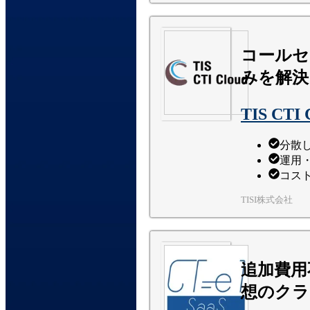
コールセ
みを解決
TIS CTI 
分散
運用
コス
TISI株式会社
追加費用
想のクラ