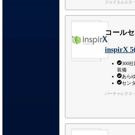
ジェイエムエス
コールセ
inspir
30
装備
あら
セン
バーチャレクス