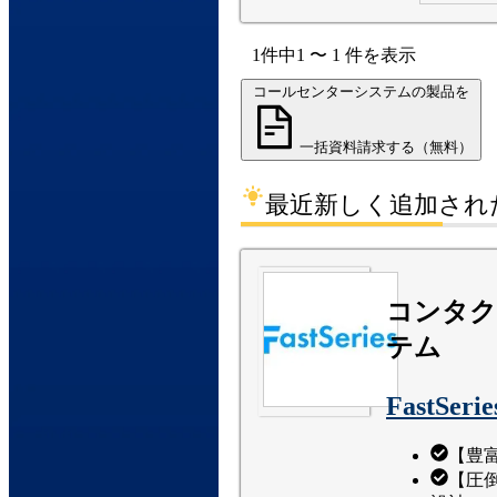
1
件中
1
〜
1
件
を表示
コールセンターシステムの製品を
一括資料請求する（無料）
最近新しく追加され
コンタク
テム
FastSerie
【豊
【圧