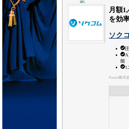
月額1
を効
ソク
能
1
Foonz株式