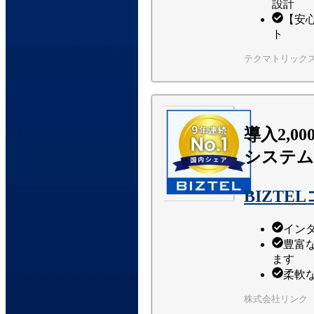
設計
【安
ト
テクマトリック
導入2,0
システム
BIZT
イン
豊富
ます
柔軟
株式会社リンク