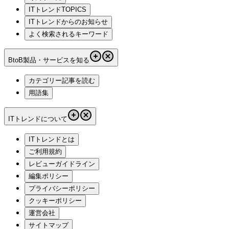
ITトレンドTOPICS
ITトレンドからのお知らせ
よく検索されるキーワード
BtoB製品・サービスを知る
カテゴリー記事を読む
用語集
ITトレンドについて
ITトレンドとは
ご利用規約
レビューガイドライン
編集ポリシー
プライバシーポリシー
クッキーポリシー
運営会社
サイトマップ