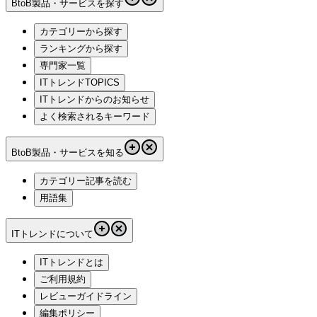
BtoB製品・サービスを探す
カテゴリーから探す
ランキングから探す
専門家一覧
ITトレンドTOPICS
ITトレンドからのお知らせ
よく検索されるキーワード
BtoB製品・サービスを知る
カテゴリー記事を読む
用語集
ITトレンドについて
ITトレンドとは
ご利用規約
レビューガイドライン
編集ポリシー