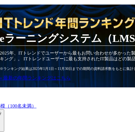
eラーニングシステム（LM
2025
年
、ITトレンドでユーザーから最もお問い合わせが多かった
キング」。 ITトレンドユーザーに最も支持されたIT
製品
はどの
製
※ランキング結果は
2025
年1月1日～
11月30日
までの期間の資料請求数をもとに集計
» 最新の
年間
ランキングはこちら
模（100名未満）
を