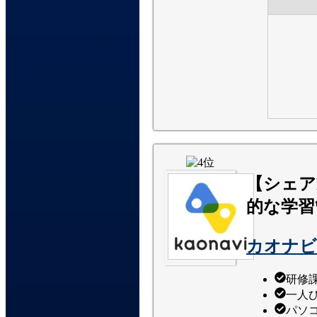
【シェア
的な学習
カオナビ
研修
一人
パソ