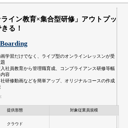
ンライン教育×集合型研修」アウトプッ
できる！
 Boarding
動画学習だけでなく、ライブ型のオンラインレッスンが受
放題
新入社員教育から管理職育成、コンプライアンス研修等幅
い内容
自社研修動画などを簡単アップ、オリジナルコースの作成
能
E
提供形態
対象従業員規模
クラウド