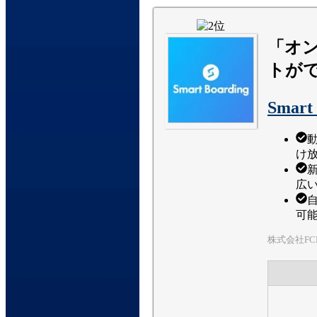
「オ
トが
Smart
け
広
可
株式会社FC