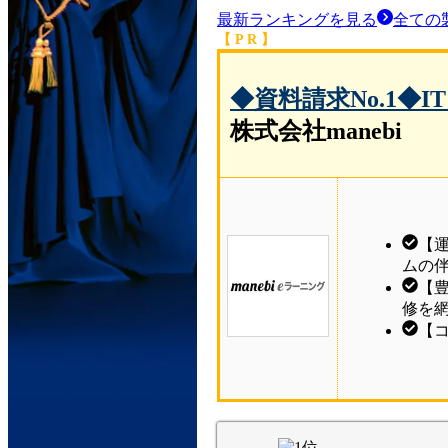
最新ランキングを見る
全ての
【 P R 】
◆資料請求No.1◆
株式会社manebi
【
ムの
【豊
修を
【