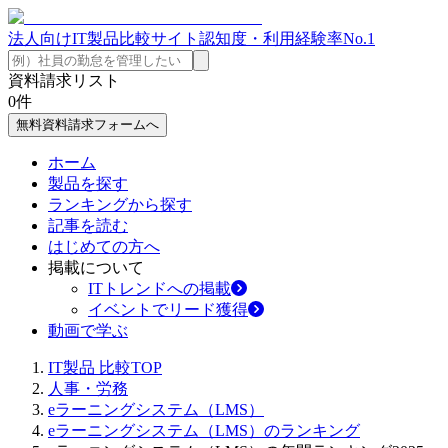
法人向けIT製品比較サイト
認知度・利用経験率No.1
資料請求リスト
0
件
無料資料請求フォームへ
ホーム
製品を探す
ランキングから探す
記事を読む
はじめての方へ
掲載について
ITトレンドへの掲載
イベントでリード獲得
動画で学ぶ
IT製品 比較TOP
人事・労務
eラーニングシステム（LMS）
eラーニングシステム（LMS）のランキング