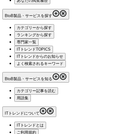
あなたの閲覧履歴
BtoB製品・サービスを探す
カテゴリーから探す
ランキングから探す
専門家一覧
ITトレンドTOPICS
ITトレンドからのお知らせ
よく検索されるキーワード
BtoB製品・サービスを知る
カテゴリー記事を読む
用語集
ITトレンドについて
ITトレンドとは
ご利用規約