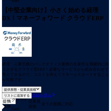
SaaS
【中堅企業向け】小さく始める経理
DX！マネーフォワード クラウドERP
経理・人事労務のバックオフィス業務の生産性を飛躍的に向
上させるクラウド型ERP！必要なサービスから組み合わせて
導入できるので、コストを抑えてスモールスタートすること
が可能です。
提供形態・従業員規模
詳細を見る
リストに追加する
クラウド
提供
従業員
7
位
全ての規模に対応
形態
規模
SaaS