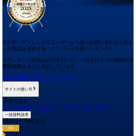
2025
年
、ITトレンドでユーザーから最もお問い合わせが多か
った
製品
を発表する「ITトレンド
年間
ランキング」。
※ランキング結果は
2025
年1月1日～
11月30日
までの期間の資
料請求数をもとに集計しています。
最新の
年間
ランキングはこちら
サイトの使い方
絞り込み
すべて
大規模（100名以上）
中規模（100名未満）
一括資料請求
7
件中
1
〜
7
件を表示
1
位