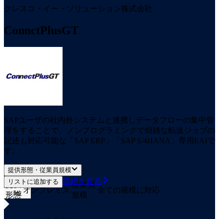
クレスコ・イー・ソリューション株式会社
ConnctPlusGT
SAPユーザの社内外システムと連携しデータフローの集中管
理をすることで、ノンプログラミングで煩雑な転送ジョブの
記述も対応可能な「SAP ERP」「SAP S/4HANA」専用EAIで
す。
提供形態・従業員規模
詳細を見る
リストに追加する
提供
従業員
オンプレミス
全ての規模に対応
5
位
形態
規模