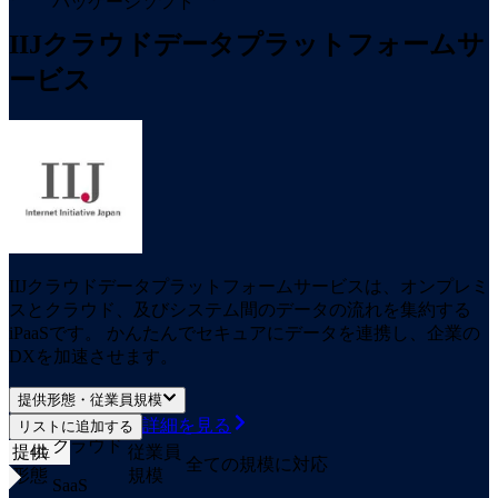
パッケージソフト
IIJクラウドデータプラットフォームサ
ービス
IIJクラウドデータプラットフォームサービスは、オンプレミ
スとクラウド、及びシステム間のデータの流れを集約する
iPaaSです。 かんたんでセキュアにデータを連携し、企業の
DXを加速させます。
提供形態・従業員規模
詳細を見る
リストに追加する
クラウド
提供
従業員
4
位
全ての規模に対応
形態
規模
SaaS