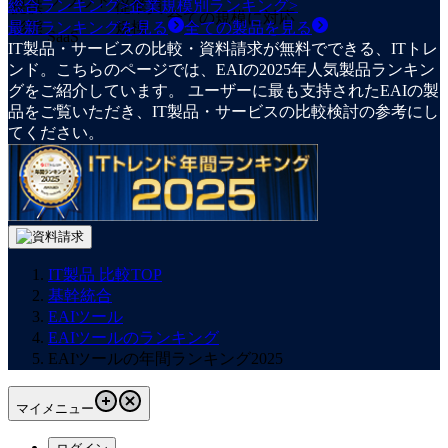
クラウド
総合ランキング
>
企業規模別ランキング
>
提供
従業員
全ての規模に対応
最新ランキングを見る
形態
規模
全ての
製品
を見る
SaaS
IT製品・サービスの比較・資料請求が無料でできる、ITトレ
ンド。こちらのページでは、EAIの2025年人気製品ランキン
グをご紹介しています。 ユーザーに最も支持されたEAIの製
品をご覧いただき、IT製品・サービスの比較検討の参考にし
てください。
IT製品 比較TOP
基幹統合
EAIツール
EAIツールのランキング
EAIツールの年間ランキング2025
マイメニュー