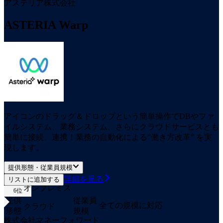
アステリア株式会社
ASTERIA Warp
アイコンのドラッグ＆ドロップという簡単操作でDBやファ
イルシステム、業務システム、さらにクラウドサービスとも
簡単に接続、連携！業務の自動化による”働き方改革” を実
現します。
提供形態・従業員規模
詳細を見る
リストに追加する
オンプレミス
6
位
提供
従業員
全ての規模に対応
クラウド
形態
規模
株式会社マネーフォワード