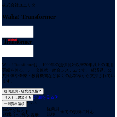
株式会社ユニリタ
Waha! Transformer
Waha! Transformerは、1999年の提供開始以来20年以上の運用
実績を誇る、データ連携・統合システムです。 経済界、公
共団体や医療・教育機関など多くのお客様から支持されてい
ます。
提供形態・従業員規模
詳細を見る
リストに追加する
オンプレミス
一括資料請求
提供
従業員
1
ページ目
クラウド
全ての規模に対応
形態
規模
7
件中
1
〜
7
件を表示