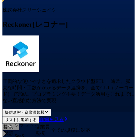
株式会社スリーシェイク
Reckoner[レコナー]
圧倒的な使いやすさを追求したクラウド型ETL！ 通常、膨
大な時間・工数がかかるデータ連携を、全てGUI（ノーコー
ド）で完結。プログラミング不要！データ活用をこれまでに
ない直感的な方法で実現
提供形態・従業員規模
詳細を見る
リストに追加する
クラウド
提供
従業員
2
位
全ての規模に対応
形態
規模
SaaS