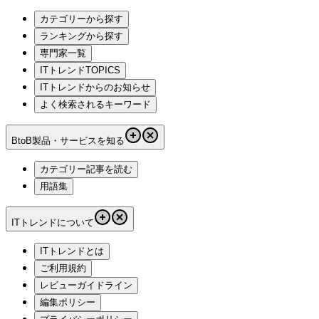
カテゴリーから探す
ランキングから探す
専門家一覧
ITトレンドTOPICS
ITトレンドからのお知らせ
よく検索されるキーワード
BtoB製品・サービスを知る
カテゴリー記事を読む
用語集
ITトレンドについて
ITトレンドとは
ご利用規約
レビューガイドライン
編集ポリシー