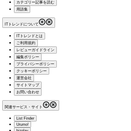
カテゴリー記事を読む
用語集
ITトレンドについて
ITトレンドとは
ご利用規約
レビューガイドライン
編集ポリシー
プライバシーポリシー
クッキーポリシー
運営会社
サイトマップ
お問い合わせ
関連サービス・サイト
List Finder
Urumo!
bizplay