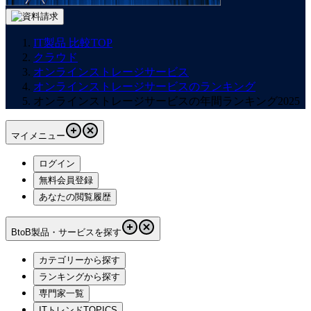
IT製品 比較TOP
クラウド
オンラインストレージサービス
オンラインストレージサービスのランキング
オンラインストレージサービスの年間ランキング2025
マイメニュー
ログイン
無料会員登録
あなたの閲覧履歴
BtoB製品・サービスを探す
カテゴリーから探す
ランキングから探す
専門家一覧
ITトレンドTOPICS