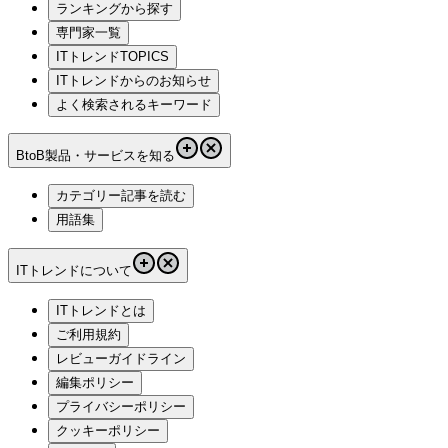
ランキングから探す
専門家一覧
ITトレンドTOPICS
ITトレンドからのお知らせ
よく検索されるキーワード
BtoB製品・サービスを知る
カテゴリー記事を読む
用語集
ITトレンドについて
ITトレンドとは
ご利用規約
レビューガイドライン
編集ポリシー
プライバシーポリシー
クッキーポリシー