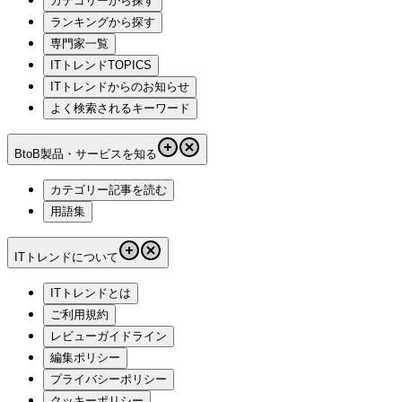
カテゴリーから探す
ランキングから探す
専門家一覧
ITトレンドTOPICS
ITトレンドからのお知らせ
よく検索されるキーワード
BtoB製品・サービスを知る
カテゴリー記事を読む
用語集
ITトレンドについて
ITトレンドとは
ご利用規約
レビューガイドライン
編集ポリシー
プライバシーポリシー
クッキーポリシー