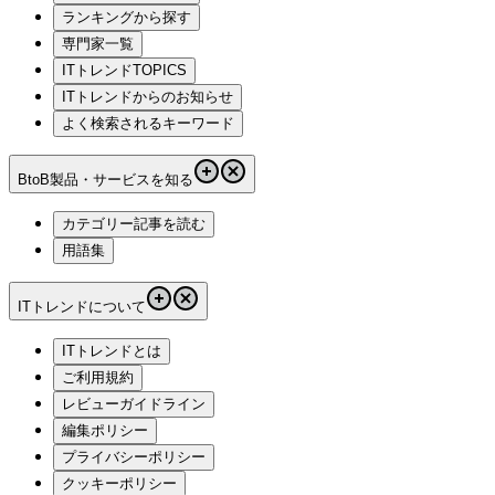
ランキングから探す
専門家一覧
ITトレンドTOPICS
ITトレンドからのお知らせ
よく検索されるキーワード
BtoB製品・サービスを知る
カテゴリー記事を読む
用語集
ITトレンドについて
ITトレンドとは
ご利用規約
レビューガイドライン
編集ポリシー
プライバシーポリシー
クッキーポリシー