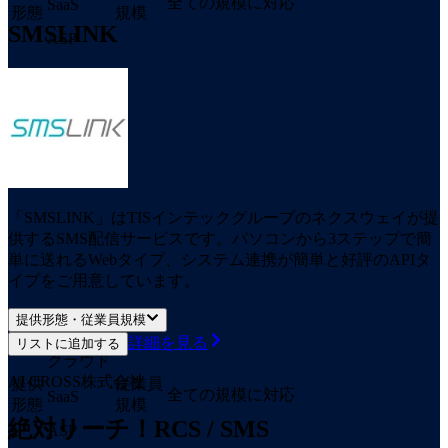
全ての規模に対応
SaaS
形態
規模
SMSLINK
ASP
「SMSLINK」はTISインテックグループのネクスウェイが提
供するSMS配信サービスです。パソコンから3ステップで簡
単に送れるWebタイプ、システム連携が簡単と好評のAPIタ
イプをご用意しています。
提供形態・従業員規模
詳細を見る
リストに追加する
クラウド
AI CROSS株式会社
提供
従業員
全ての規模に対応
SaaS
形態
規模
絶対リーチ！RCS / SMS
ASP