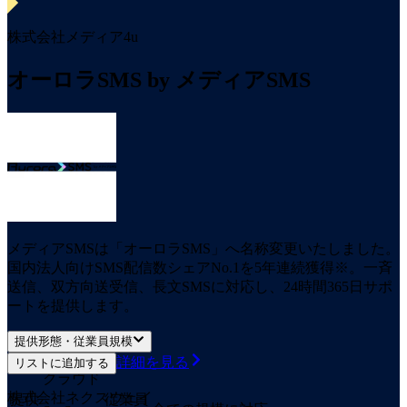
株式会社メディア4u
オーロラSMS by メディアSMS
メディアSMSは「オーロラSMS」へ名称変更いたしました。
国内法人向けSMS配信数シェアNo.1を5年連続獲得※。一斉
送信、双方向送受信、長文SMSに対応し、24時間365日サポ
ートを提供します。
提供形態・従業員規模
詳細を見る
リストに追加する
クラウド
株式会社ネクスウェイ
提供
従業員