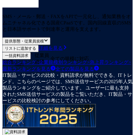
SMS・メール・郵送・FAXをAPIで一元化し、通知業務をオ
ムニチャネル化できる国産CPaaSです。国内回線直収のSMS
と日本語サポートで到達率と運用を支えます。
提供形態・従業員規模
詳細を見る
リストに追加する
クラウド
提供
従業員
一括資料請求
全ての規模に対応
形態
規模
総合ランキング
>
企業規模別ランキング
>
急上昇ランキング
>
SaaS
最新ランキングを見る
全ての
製品
を見る
IT製品・サービスの比較・資料請求が無料でできる、ITトレ
ンド。こちらのページでは、SMS送信サービスの2025年人気
製品ランキングをご紹介しています。 ユーザーに最も支持
されたSMS送信サービスの製品をご覧いただき、IT製品・サ
ービスの比較検討の参考にしてください。