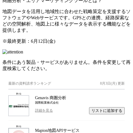
商圏分析・エリアマーケティングツールとは？
地図データを活用し地域性に合わせた戦略策定を支援するソ
フトウェアやWebサービスです。GPSとの連携、経路探索な
どの空間解析、地図上に様々なデータを表示する機能などを
提供します。
※最終更新：
6月12日(金)
条件にあう製品・サービスがありません。条件を変更して再
度検索してください。
最新の資料請求ランキング
8月3日(月)
更新
第
1
位
Genavis 商圏分析
国際航業株式会社
リストに追加する
詳細を見る
第
2
位
Mapion地図APIサービス