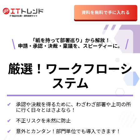
資料を無料で手に入れる
\
/
「紙を持って部署巡り」から解放！
申請・承認・決裁・稟議を、スピーディーに。
厳選！ワークフローシ
ステム
✔
承認や決裁を得るために、わざわざ部署や上司の所
に行く日々とはさよなら！
✔
不正リスクを未然に防止
✔
意外とカンタン！部門単位でも導入できます！