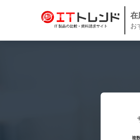
在
お
複