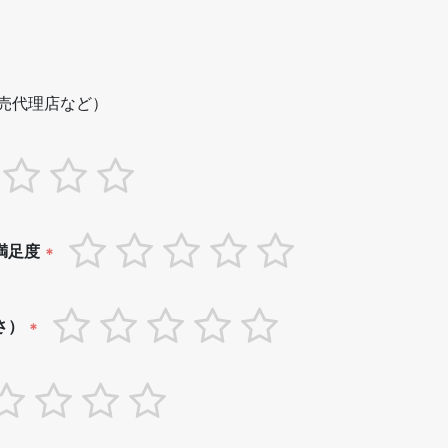
売代理店など）
満足度
*
さ）
*