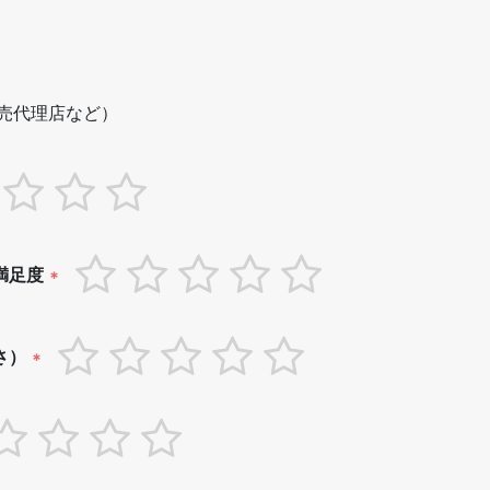
売代理店など）
満足度
*
さ）
*