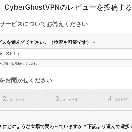
CyberGhostVPN
のレビューを投稿す
サービスについてお答えください
ビスを選んでください。（検索も可能です）
*
 S.R.L.)
ーに関しては対象外となります。
をお聞かせください
2.
3.
4.
STEP2
STEP3
STEP4
スにどのような立場で関わっていますか？下記より選んで選択