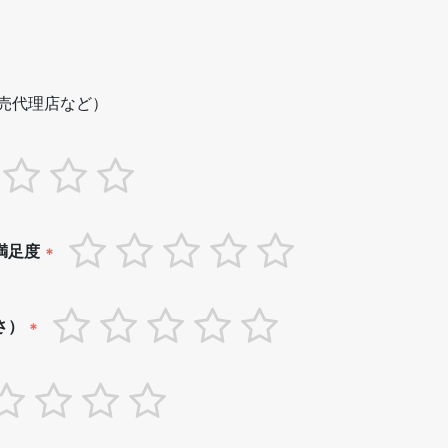
売代理店など）
満足度
*
さ）
*