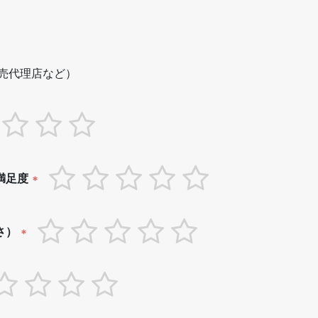
売代理店など）
満足度
*
さ）
*