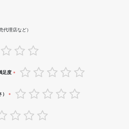
売代理店など）
満足度
*
さ）
*