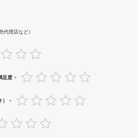
売代理店など）
満足度
*
さ）
*