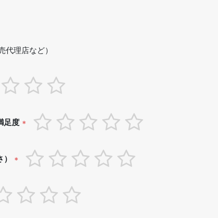
売代理店など）
満足度
*
さ）
*