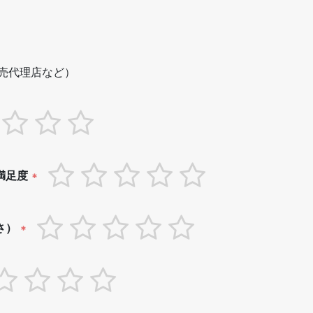
売代理店など）
満足度
*
さ）
*