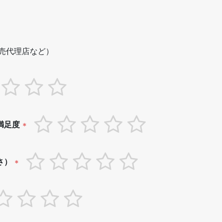
売代理店など）
満足度
*
さ）
*