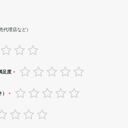
売代理店など）
満足度
*
さ）
*