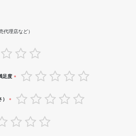
売代理店など）
満足度
*
さ）
*