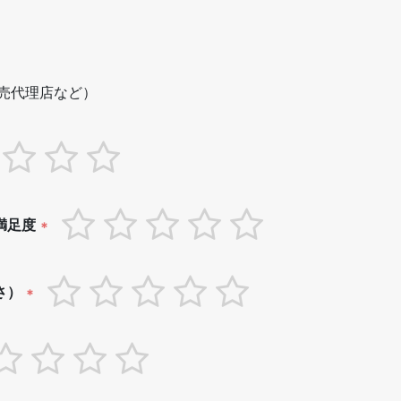
売代理店など）
満足度
*
さ）
*