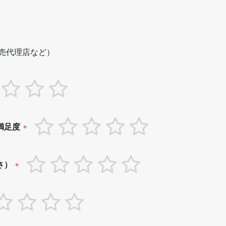
売代理店など）
満足度
*
さ）
*