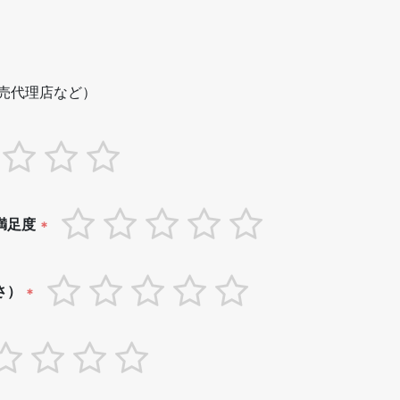
売代理店など）
満足度
*
さ）
*