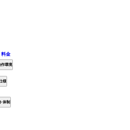
・料金
動作環境
仕様
ト体制