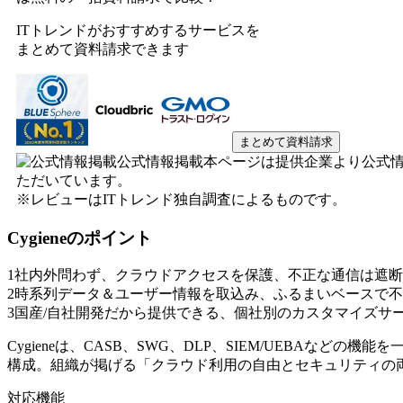
ITトレンドがおすすめするサービスを
まとめて資料請求できます
まとめて資料請求
公式情報掲載
本ページは提供企業より公式
ただいています。
※レビューはITトレンド独自調査によるものです。
Cygiene
のポイント
1
社内外問わず、クラウドアクセスを保護、不正な通信は遮断
2
時系列データ＆ユーザー情報を取込み、ふるまいベースで不
3
国産/自社開発だから提供できる、個社別のカスタマイズサ
Cygieneは、CASB、SWG、DLP、SIEM/UEBAなどの機能
構成。組織が掲げる「クラウド利用の自由とセキュリティの
対応機能