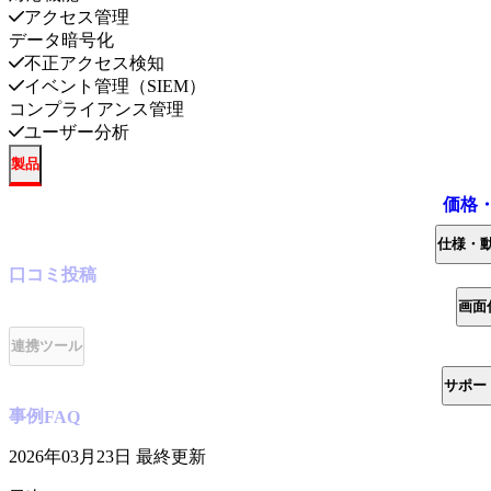
アクセス管理
データ暗号化
不正アクセス検知
イベント管理（SIEM）
コンプライアンス管理
ユーザー分析
製品
価格
仕様・
口コミ
投稿
画面
連携ツール
サポー
事例
FAQ
2026年03月23日
最終更新