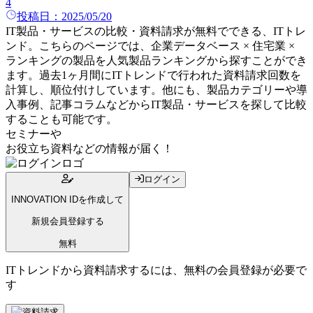
4
投稿日：
2025/05/20
IT製品・サービスの比較・資料請求が無料でできる、ITトレ
ンド。こちらのページでは、
企業データベース × 住宅業 ×
ランキング
の
製品
を人気
製品
ランキングから探すことができ
ます。過去1ヶ月間にITトレンドで行われた資料請求回数を
計算し、順位付けしています。他にも、製品カテゴリーや導
入事例、記事コラムなどからIT製品・サービスを探して比較
することも可能です。
セミナー
や
お役立ち資料
などの情報が届く！
ログイン
INNOVATION IDを作成して
新規会員登録する
無料
ITトレンドから資料請求するには、無料の会員登録が必要で
す