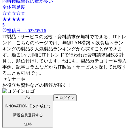
同時接続台数の量が多い
全体満足度
☆☆☆☆☆
★★★★★
5
投稿日：
2023/05/16
IT製品・サービスの比較・資料請求が無料でできる、ITトレ
ンド。こちらのページでは、
無線LAN構築 × 飲食店 × ラン
キング
の
製品
を人気
製品
ランキングから探すことができま
す。過去1ヶ月間にITトレンドで行われた資料請求回数を計
算し、順位付けしています。他にも、製品カテゴリーや導入
事例、記事コラムなどからIT製品・サービスを探して比較す
ることも可能です。
セミナー
や
お役立ち資料
などの情報が届く！
ログイン
INNOVATION IDを作成して
新規会員登録する
無料