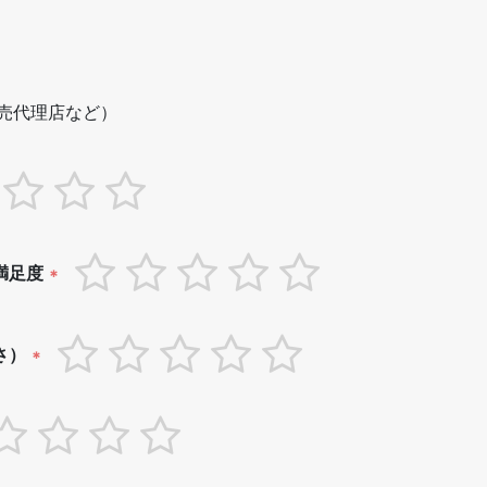
売代理店など）
満足度
*
さ）
*