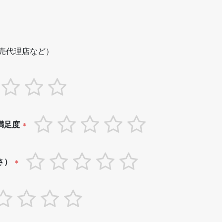
売代理店など）
満足度
*
さ）
*