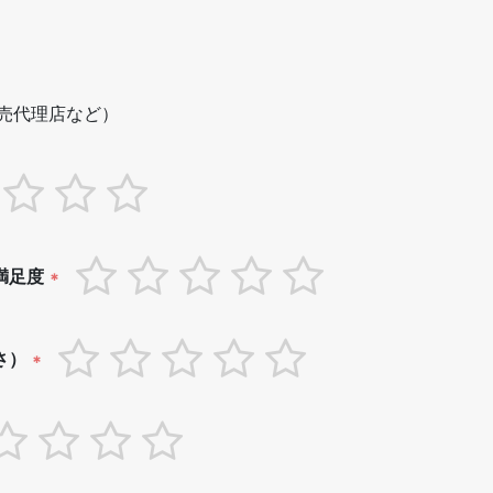
売代理店など）
満足度
*
さ）
*