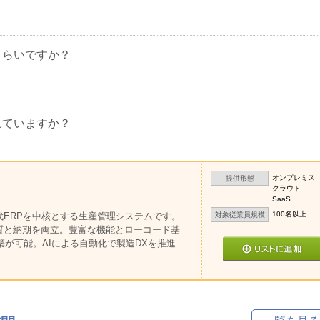
くらいですか？
れていますか？
オンプレミス
提供形態
クラウド
SaaS
100名以上
代ERPを中核とする生産管理システムです。
対象従業員規模
質と納期を両立。豊富な機能とローコード基
構築が可能。AIによる自動化で製造DXを推進