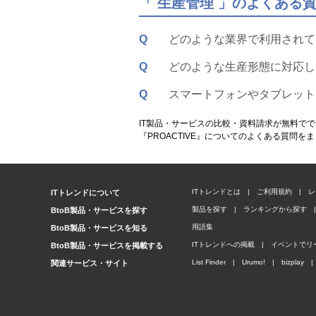
「 生産管理 」のよくある
Q
どのような業界で利用されて
Q
どのような生産形態に対応し
Q
スマートフォンやタブレット
IT製品・サービスの比較・資料請求が無料でで
『PROACTIVE』についてのよくある質問を
ITトレンドとは
|
ご利用規約
|
レ
ITトレンドについて
製品を探す
|
ランキングから探す
|
BtoB製品・サービスを探す
用語集
BtoB製品・サービスを知る
ITトレンドへの掲載
|
イベントでリ
BtoB製品・サービスを掲載する
List Finder
|
Urumo!
|
bizplay
|
関連サービス・サイト