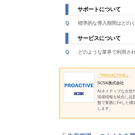
サポートについて
Q
標準的な導入期間はどの
サービスについて
Q
どのような業界で利用さ
『PROACTIVE』
SCSK株式会社
AIネイティブな次世
現場情報を統合し品
盤で業務にFitした
します。