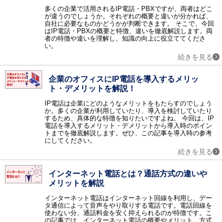
多くの企業で活用されるIP電話・PBXですが、両者はどこ
ネットワークインフラ
が違うのでしょうか。それぞれの概要と違いが分かれば、
CTI / ロードバランサ / 電話会議 / リモートアクセス / ネットワーク機器 / テレビ会議 / Web会議 / 無線LAN構築 / アプリケーションデリバリコントローラ / ウェビナー・Webセミナーツール / 法人PC
自社に必要なものかどうかが判断できます。 そこで、今回
はIP電話・PBXの概要と特徴、違いを徹底解説します。両
ネットワークセキュリティ
者の特徴や違いを理解し、知識の向上に役立ててくださ
ファイアウォール / WAF / 不正侵入検知・防御システム（IDS・IPS） / ネットワーク暗号化 / DDoS対策 / 検疫ネットワーク / サイバー攻撃対策 / アクセスコントロール / Web改ざん検知 / EDR / ゼロトラスト・セキュリティ / クラウドセキュリティ / CASB / 情報漏洩対策サービス / 第三者保守 (EOSL保守) / ASM
い。
続きを見る
その他のセキュリティ
ウィルス対策 / セキュリティ診断 / 暗号化 / フィルタリングソフト / 入退室管理 / セキュリティシステム / 印刷セキュリティ / DLP / UTM（統合脅威管理） / コピー防止 / 標的型攻撃対策 / ハードディスク暗号化 / USBメモリ暗号化 / ファイル暗号化 / マイナンバーセキュリティ / 防犯カメラ・監視カメラ / 風評被害対策サービス / データレスクライアント
企業のオフィスにIP電話を導入するメリッ
データセンター
ト・デメリットを解説！
データセンターソリューション / ホスティング / ハウジング
データ管理
IP電話は企業にどのようなメリットをもたらすのでしょう
か。多くの企業が利用していたり、導入を検討していたり
データベース / BCP（事業継続計画）対策ソリューション / データバックアップ / データ軽量化・データ最適化 / クラスタリング / データレプリケーション / データベースセキュリティ / PCバックアップソフト / データ消去ソフト / 不動産業務支援システム
するため、具体的な特徴を知りたいですよね。 今回は、IP
運用管理
電話を導入するメリット・デメリットから導入時のポイン
トまでを徹底解説します。ぜひ、この記事を導入時の参考
統合運用管理 / ログ管理 / サービスデスク / MDM（モバイル端末管理） / フォレンジック / コンフィグ管理 / LCMサービス / ジョブ管理 / クライアントPC管理 / APMツール / 飲食業支援システム / ヘルプデスクサービス / PSI管理
にしてください。
設計開発
続きを見る
開発ツール / CAD / オフショア開発 / 超高速開発 / 3D CADソフト / 統合開発環境（IDE） / スマホアプリ開発ツール / CAEソフト / CI/CDツール / バージョン管理システム / 設備保全管理システム（CMMS） / 受託開発 / 図面比較システム
仮想化
インターネット電話とは？通話方式の違いや
サーバ仮想化 / ストレージ仮想化 / デスクトップ仮想化 / アプリケーション仮想化 / ネットワーク仮想化
メリットを解説
クラウド
インターネット電話はインターネット回線を利用し、デー
クラウド構築 / オンラインストレージ / IaaS / PaaS / クラウドサーバー / iPaaS
タ通信によって音声をやり取りする電話です。電話回線を
使わない分、通話料金を安く抑えられるのが特徴です。こ
監視
の記事では、インターネット電話の概要やメリット、方式