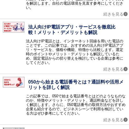
ネットワーク監視 / サーバ運用監視 / ログ監視 / トラフィック監視 / MSPサービス（運用監視代行）
を解説します。自社の電話環境を見直す参考にしてくださ
い。
認証
続きを見る
生体認証 / 電子認証 / シングルサインオン / ワンタイムパスワード / ID管理 / 電子署名 / 時刻認証 / 特権ID管理 / PKI認証 / 電話認証・SMS認証 / 多要素認証（MFA）ツール / CIAM / ISO認証 / ISMS認証機関 / IDaaS
アウトソーシング
法人向けIP電話アプリ・サービスを徹底比
経理アウトソーシング / 社宅代行 / オフィス移転 / オフィスデザイン・レイアウト / レンタルユニフォーム / キッティングサービス / 文書保管 / 給与アウトソーシング / 年末調整アウトソーシング / 営業代行（セールスアウトソーシング） / スキャニングサービス・スキャン代行 / オンラインアシスタント（秘書）・業務代行サービス / 通販（EC）コンサルティング・代行 / DX支援・コンサルティング・アウトソーシング / ITアウトソーシングサービス / 法人向け決済代行・請求代行サービス / 福利厚生サービス / SNS運用代行サービス / 記事作成代行サービス / 顧問紹介サービス / マーケティングオートメーションツール導入・運用代行（MAツール導入・運用代行） / 会計ソフト導入・運用代行 / 電話代行（コールセンターアウトソーシング） / ショート動画マーケティング / ダイレクトリクルーティング代行 / 法人向け労働保険申請代行 / 法人向け社会保険申請代行 / ECサイト制作代行
較！メリット・デメリットも解説
研修
法人向けIP電話とは、インターネット回線を用いた電話の
研修 / 新入社員向け研修 / 営業力強化研修 / コミュニケーション研修 / 管理職向け研修 / ビジネスマナー研修 / リーダーシップ研修 / マネジメント研修 / グローバル（語学）研修 / セキュリティ研修 / コンプライアンス研修 / AI研修
ことです。この記事では、おすすめの法人向けIP電話アプ
リ・サービスを、価格や機能、特徴から比較します。選定
金融サービス
時のポイントやメリット・デメリットも解説しているた
ファクタリング
め、固定電話からの切り替えを検討している企業は参考に
してください。
採用支援
適性検査 / 採用コンサルティング / 採用アウトソーシング / 新卒紹介 / 採用イベント
続きを見る
IT導入補助金
050から始まる電話番号とは？通話料や活用メ
【補助金対象】人事給与・勤怠管理 / 【補助金対象】仕入販売・在庫管理 / 【補助金対象】会計・原価管理 / 【補助金対象】ERP（基幹統合） / 【補助金対象】顧客管理・案件管理 / 【補助金対象】ワークフロー（承認申請） / 【補助金対象】グループウェア・情報共有 / 【補助金対象】POS・店舗管理 / 【補助金対象】電子カルテ / 【補助金対象】介護福祉業向けシステム / 【補助金対象】製造業向けシステム / 【補助金対象】経費精算システム / 【補助金対象】名刺管理 / 【補助金対象】財務会計・管理会計 / 【補助金対象】原価・予算管理 / 【補助金対象】文書管理（帳票/契約書/その他） / 法人向け助成金申請代行
リットを詳しく解説
その他
スマートデバイス連携システム / GoogleApps導入支援 / 安否確認システム / アンケートシステム / 文書電子化 / 物品管理 / 化学物質管理システム / 運行管理システム / 受付システム / グループウェア導入支援 / リモートコントロール（遠隔操作） / デジタルサイネージ / 分散処理（HPCクラスタ） / 知的財産管理 / デジタル著作権管理（DRM） / e文書ソリューション / 保育園・幼稚園システム / セキュリティ特集 / 賃貸管理ソフト / ホームページ制作 / コラム / テレワーク特集 / テレワーク特集_ネオキャリア / アノテーション / ワークブース / 動作解析ソリューション / ビジネスマッチングサービス / 内部統制ツール
この記事では、050で始まる電話番号とはどのようなものな
のか、特徴やメリット・デメリット、通話料金などを詳し
調査レポート
く解説します。さらに、050電話番号の取得方法やおすすめ
調査レポート
企業も紹介するので、ビジネスシーンで利用を検討してい
る方はぜひ参考にしてください。
続きを見る