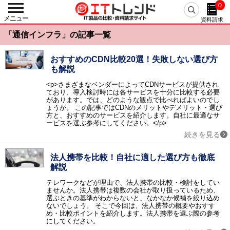
0
戻る
メニュー
資料請求
カテゴリーから探す
「通信インフラ」の記事一覧
人事・労務
人事システム / eラーニング / 勤怠管理・就業管理 / 【旧】人事評価システム / 給与明細電子化 / 経費精算システム / 給与計算システム / タレントマネジメント / シフト管理・人員計画（WFM） / 人事評価システム / 採用管理・選考管理システム / 健康管理システム / マイナンバー管理システム / 経費精算システム クラウド / 労務管理システム / eラーニングコンテンツ作成・提供 / 従業員満足度調査（ES調査） / 給与前払いサービス / Web面接・オンライン面接 / 離職防止・定着率向上ツール / 年末調整支援システム / 目標管理システム / 人事コンサルティング / メンタルヘルス・ストレスチェック / 1on1ツール / 採用サイト作成ツール / リファレンスチェックサービス / 反社チェックツール / リファラル採用ツール / 出張管理システム(BTM) / スキル管理システム / フリーランス管理システム / 組織診断サービス / CLM（契約ライフサイクルマネジメント） / 中途採用支援サービス / 新卒採用支援サービス / デジタル給与ソリューション
おすすめのCDN比較20選！失敗しない選び方
も解説
基幹統合
ERP / SCM / EAI / ERP クラウド / 美容クリニック支援サービス / アパレル業支援システム
<p>さまざまなベンダーによってCDNサービスが提供され
ており、導入検討時には各サービスを十分に比較する必要
会計
があります。では、どのような観点で比べればよいのでし
会計ソフト / 固定資産管理 / IT資産管理 / 債務管理・債権管理 / 予算管理 / 会計ソフト クラウド / 請求書受取サービス / 経営管理システム / 連結会計システム / リース資産管理システム / 電子マネー送金代行 / 振込代行サービス
ょうか。 この記事ではCDNのメリットやデメリット・選び
方と、おすすめのサービスを紹介します。自社に最適なサ
AIサービス
ービスを選ぶ参考にしてください。</p>
AI-OCR / AI翻訳（自動翻訳）ツール / AIコンサルティング / AI契約書レビューサービス / AIライティングサービス / 生成AI開発サービス / 生成AI導入サービス / 医療向け生成AIサービス / AI開発サービス / AI導入サービス / 医療向けAIサービス / AIエージェント / AI電話自動応答サービス / 経理AIエージェント / 専用AI構築プラットフォーム
続きを見る
販売
販売管理 / POSシステム / 電子帳票システム / 帳票電子化 / 見積管理 / 店舗管理 / Web請求書・クラウド請求書 / 販売管理 クラウド / 販売管理 パッケージ / 販売管理 製造業 / 販売管理 医薬品 / 販売管理 商社・卸売 / 帳票クラウドサービス / サブスクリプション管理システム / 越境EC
法人携帯を比較！自社に適した選び方も徹底
生産
解説
生産管理 / PLM / プロジェクト管理 / 原価管理 / 図面管理（EDM） / PDM / 部品管理（BOM） / 工程管理 / 工事管理 / 温湿度管理システム / CO2排出量管理システム / 商品情報管理システム（PIM） / BOM/BOP生成・変換エンジン
テレワークなどが理由で、法人携帯の比較・検討をしてい
在庫・購買
ませんか。法人携帯は複数の会社が取り扱っているため、
選ぶときの基準がわからないと、なかなか候補を絞り込め
EDI / 在庫管理 / 需要予測 / 購買管理 / 受発注システム / 電子契約システム / 見積査定システム / 病院在庫管理システム（SPD）
ないでしょう。 そこで今回は、法人携帯の概要やおすす
物流・倉庫
め・比較ポイントを紹介します。法人携帯を選ぶ際の参考
にしてください。
物流管理 / 倉庫管理（WMS） / 配送管理システム / ピッキングシステム / 物流代行 / バース管理システム / 送り状発行システム