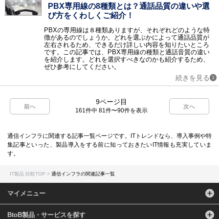
PBX専用線の8種類とは？通話品質の違いや選
び方をくわしくご紹介！
PBXの専用線は８種類ありますが、それぞれどのような特
徴があるのでしょうか。どれを選ぶかによって通話品質が
左右されるため、できるだけ詳しい内容を知りたいところ
です。この記事では、PBX専用線の種類と通話音質の違い
を紹介します。どれを選択すべきなのかも紹介するため、
ぜひ参考にしてください。
続きを見る
9ページ目
前へ
次へ
161件中 81件〜90件を表示
通信インフラに関連する記事一覧ページです。ITトレンドなら、導入事例や特
集記事といった、製品導入をする前に知っておきたいIT情報も充実していま
す。
IT製品 比較TOP
通信インフラの関連記事一覧
マイメニュー
BtoB製品・サービスを探す