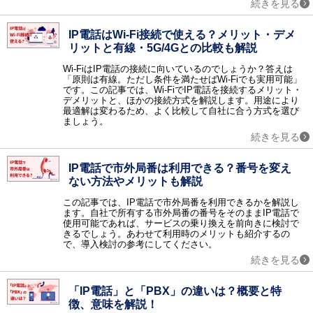
続きを見る
情報共有
グループウェア / ナレッジマネジメント / 文書管理 / エンタープライズサーチ / 社内SNS・ビジネスチャット / ファイル転送 / FAQシステム / レポーティングツール / ペーパーレス会議 / コラボレーションツール / 契約書管理システム / マニュアル作成ツール / 議事録作成ツール / 音声認識ソフト / 会議効率化ツール / 社内ポータル / 文字起こしツール / カレンダーツール / 社内掲示板 / 位置情報管理システム
IP電話はWi-Fi接続で使える？メリット・デメ
ビジネスプロセス
リットと有線・5G/4Gとの比較も解説
ワークフロー / BPM / RPAツール / タスク管理ツール / 業務可視化ツール / 会議室予約システム / XR（AR・VR・MR）システム / バーチャルオフィスツール / 施工管理サービス / インバウンド支援 / M&A・事業承継コンサル / 歯科クリニック支援サービス / IT点呼システム / 貿易管理システム / 内部監査
Wi-FiはIP電話の接続に向いているのでしょうか？答えは
営業支援
「原則は有線。ただし条件を満たせばWi-Fiでも実用可能」
SFA / オンライン商談システム / セールスイネーブルメントツール
です。この記事では、Wi-FiでIP電話を接続するメリット・
デメリットと、ほかの接続方式を解説します。用途により
顧客管理
最適解は変わるため、よく比較して自社に合う方式を選び
CRM / 名刺管理 / 与信管理 / コールセンターシステム / 電子カルテ / 会員管理・ポイント管理 / VOC（顧客の声） / キャンペーンマネジメント / 電子カルテ 大病院 / 電子カルテ 中小病院 / 電子カルテ 有床クリニック / 電子カルテ 無床クリニック / 電子カルテ 在宅 / IVR / カスタマーサクセスツール / 日程調整ツール / 店舗アプリ作成ツール / ホテル・宿泊施設向けシステム（PMS） / ボイスボット / 介護ソフト / LINE予約 / 民泊運営支援サービス
ましょう。
メール・FAX・SMS
続きを見る
メール配信システム / メールセキュリティ / スパム対策 / メールアーカイブ / FAX配信 / メール共有 / メール誤送信対策 / メール暗号化 / クラウドメール / SMS送信サービス / メールリレーサービス / CPaaS
IP電話で市外局番は利用できる？番号を変え
マーケティング
ない方法やメリットも解説
レコメンドエンジン / マーケティングオートメーションツール / コンテンツマーケティング / Web接客ツール / サイト離脱防止（ポップアップ）ツール / メールマーケティングシステム / SEOツール / SNS管理ツール / ABテストツール / フォーム作成ツール / 広告運用ツール / ヒートマップツール / CDP（カスタマーデータプラットフォーム） / MEOツール / アプリ解析ツール / プッシュ通知サービス / LINEマーケティングツール / ランディングページ作成ツール（LP作成ツール） / MEO対策サービス / マーケティングツール / LLMO対策サービス
データ蓄積・分析
この記事では、IP電話で市外局番を利用できるかを解説し
ます。自社で所有する市外局番の番号をそのままIP電話で
BIツール / テキストマイニング / DWH / データマイニング / ETL / 商圏分析・エリアマーケティング / ソーシャル分析 / BIツール クラウド / BIツール導入・活用支援 / DMP / SaaS管理システム / 機械学習（マシンラーニング） / 企業データベース / 予測分析ツール / Webサイト翻訳ツール / 脱炭素支援サービス / 広告効果測定
使用可能であれば、サービスの乗り換えを前向きに検討で
WEB
きるでしょう。あわせて利用時のメリットも紹介するの
で、導入検討の参考にしてください。
CMS / アクセス解析 / ECサイト構築 / 動画配信システム / オンライン決済システム / 予約システム / EC管理ソフト / ショッピングカート / チャット接客ツール / チャットボット / Webコンサルティング / ノーコード・ローコード開発 / イベント管理システム / ネットショップ管理システム / サイト内検索ツール / Webデザインツール / EFOツール
続きを見る
通信インフラ
VPN / IP電話 / CDN / マルチホーミング / WAN / PBX / WAN高速化 / VPN 海外・国際 / 法人携帯 / 法人向けポケットWifi
「IP電話」と「PBX」の違いは？概要と特
ハードウェアインフラ
徴、意味を解説！
ストレージ / サーバ / シンクライアント / KVMスイッチ / UPS / PDU