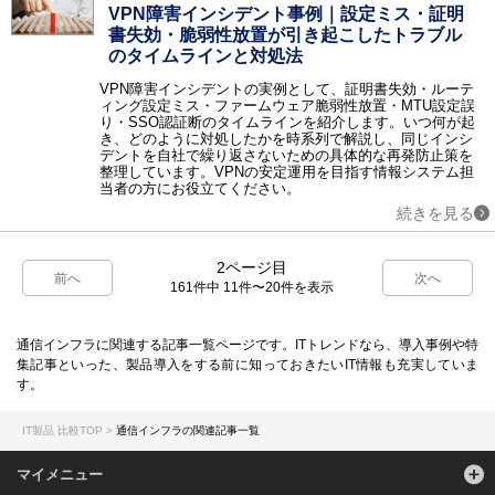
VPN障害インシデント事例｜設定ミス・証明
書失効・脆弱性放置が引き起こしたトラブル
のタイムラインと対処法
VPN障害インシデントの実例として、証明書失効・ルーテ
ィング設定ミス・ファームウェア脆弱性放置・MTU設定誤
り・SSO認証断のタイムラインを紹介します。いつ何が起
き、どのように対処したかを時系列で解説し、同じインシ
デントを自社で繰り返さないための具体的な再発防止策を
整理しています。VPNの安定運用を目指す情報システム担
当者の方にお役立てください。
続きを見る
2ページ目
前へ
次へ
161件中 11件〜20件を表示
通信インフラに関連する記事一覧ページです。ITトレンドなら、導入事例や特
集記事といった、製品導入をする前に知っておきたいIT情報も充実していま
す。
IT製品 比較TOP
通信インフラの関連記事一覧
マイメニュー