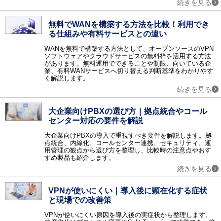
続きを見る
情報共有
グループウェア / ナレッジマネジメント / 文書管理 / エンタープライズサーチ / 社内SNS・ビジネスチャット / ファイル転送 / FAQシステム / レポーティングツール / ペーパーレス会議 / コラボレーションツール / 契約書管理システム / マニュアル作成ツール / 議事録作成ツール / 音声認識ソフト / 会議効率化ツール / 社内ポータル / 文字起こしツール / カレンダーツール / 社内掲示板 / 位置情報管理システム
無料でWANを構築する方法を比較！利用でき
ビジネスプロセス
る仕組みや有料サービスとの違い
ワークフロー / BPM / RPAツール / タスク管理ツール / 業務可視化ツール / 会議室予約システム / XR（AR・VR・MR）システム / バーチャルオフィスツール / 施工管理サービス / インバウンド支援 / M&A・事業承継コンサル / 歯科クリニック支援サービス / IT点呼システム / 貿易管理システム / 内部監査
WANを無料で構築する方法として、オープンソースのVPN
営業支援
ソフトウェアやクラウドサービスの無料枠を活用する方法
SFA / オンライン商談システム / セールスイネーブルメントツール
があります。無料運用でできることや制限、向いている企
業、有料WANサービスへ切り替える判断基準をわかりやす
顧客管理
く解説します。
CRM / 名刺管理 / 与信管理 / コールセンターシステム / 電子カルテ / 会員管理・ポイント管理 / VOC（顧客の声） / キャンペーンマネジメント / 電子カルテ 大病院 / 電子カルテ 中小病院 / 電子カルテ 有床クリニック / 電子カルテ 無床クリニック / 電子カルテ 在宅 / IVR / カスタマーサクセスツール / 日程調整ツール / 店舗アプリ作成ツール / ホテル・宿泊施設向けシステム（PMS） / ボイスボット / 介護ソフト / LINE予約 / 民泊運営支援サービス
続きを見る
メール・FAX・SMS
メール配信システム / メールセキュリティ / スパム対策 / メールアーカイブ / FAX配信 / メール共有 / メール誤送信対策 / メール暗号化 / クラウドメール / SMS送信サービス / メールリレーサービス / CPaaS
大企業向けPBXの選び方｜拠点統合やコール
マーケティング
センター対応の要件を解説
レコメンドエンジン / マーケティングオートメーションツール / コンテンツマーケティング / Web接客ツール / サイト離脱防止（ポップアップ）ツール / メールマーケティングシステム / SEOツール / SNS管理ツール / ABテストツール / フォーム作成ツール / 広告運用ツール / ヒートマップツール / CDP（カスタマーデータプラットフォーム） / MEOツール / アプリ解析ツール / プッシュ通知サービス / LINEマーケティングツール / ランディングページ作成ツール（LP作成ツール） / MEO対策サービス / マーケティングツール / LLMO対策サービス
大企業向けPBXの導入で重視すべき要件を解説します。拠
データ蓄積・分析
点統合、内線化、コールセンター連携、セキュリティ、運
用管理の観点から選び方を整理し、比較時の注意点やおす
BIツール / テキストマイニング / DWH / データマイニング / ETL / 商圏分析・エリアマーケティング / ソーシャル分析 / BIツール クラウド / BIツール導入・活用支援 / DMP / SaaS管理システム / 機械学習（マシンラーニング） / 企業データベース / 予測分析ツール / Webサイト翻訳ツール / 脱炭素支援サービス / 広告効果測定
すめ製品も紹介します。
WEB
続きを見る
CMS / アクセス解析 / ECサイト構築 / 動画配信システム / オンライン決済システム / 予約システム / EC管理ソフト / ショッピングカート / チャット接客ツール / チャットボット / Webコンサルティング / ノーコード・ローコード開発 / イベント管理システム / ネットショップ管理システム / サイト内検索ツール / Webデザインツール / EFOツール
通信インフラ
VPNが使いにくい｜導入後に顕在化する症状
VPN / IP電話 / CDN / マルチホーミング / WAN / PBX / WAN高速化 / VPN 海外・国際 / 法人携帯 / 法人向けポケットWifi
と現場での改善策
ハードウェアインフラ
VPNが使いにくい原因を導入後の実症状から整理します。
ストレージ / サーバ / シンクライアント / KVMスイッチ / UPS / PDU