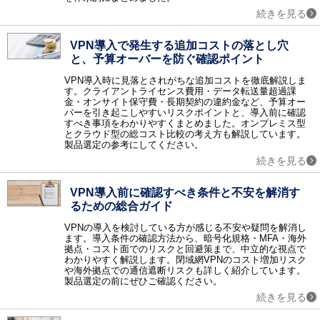
ネットワーク監視 / サーバ運用監視 / ログ監視 / トラフィック監視 / MSPサービス（運用監視代行）
続きを見る
認証
生体認証 / 電子認証 / シングルサインオン / ワンタイムパスワード / ID管理 / 電子署名 / 時刻認証 / 特権ID管理 / PKI認証 / 電話認証・SMS認証 / 多要素認証（MFA）ツール / CIAM / ISO認証 / ISMS認証機関 / IDaaS
VPN導入で発生する追加コストの落とし穴
アウトソーシング
と、予算オーバーを防ぐ確認ポイント
経理アウトソーシング / 社宅代行 / オフィス移転 / オフィスデザイン・レイアウト / レンタルユニフォーム / キッティングサービス / 文書保管 / 給与アウトソーシング / 年末調整アウトソーシング / 営業代行（セールスアウトソーシング） / スキャニングサービス・スキャン代行 / オンラインアシスタント（秘書）・業務代行サービス / 通販（EC）コンサルティング・代行 / DX支援・コンサルティング・アウトソーシング / ITアウトソーシングサービス / 法人向け決済代行・請求代行サービス / 福利厚生サービス / SNS運用代行サービス / 記事作成代行サービス / 顧問紹介サービス / マーケティングオートメーションツール導入・運用代行（MAツール導入・運用代行） / 会計ソフト導入・運用代行 / 電話代行（コールセンターアウトソーシング） / ショート動画マーケティング / ダイレクトリクルーティング代行 / 法人向け労働保険申請代行 / 法人向け社会保険申請代行 / ECサイト制作代行
VPN導入時に見落とされがちな追加コストを徹底解説しま
研修
す。クライアントライセンス費用・データ転送量超過課
金・オンサイト保守費・長期契約の違約金など、予算オー
研修 / 新入社員向け研修 / 営業力強化研修 / コミュニケーション研修 / 管理職向け研修 / ビジネスマナー研修 / リーダーシップ研修 / マネジメント研修 / グローバル（語学）研修 / セキュリティ研修 / コンプライアンス研修 / AI研修
バーを引き起こしやすいリスクポイントと、導入前に確認
すべき事項をわかりやすくまとめました。オンプレミス型
金融サービス
とクラウド型の総コスト比較の考え方も解説しています。
ファクタリング
製品選定の参考にしてください。
採用支援
続きを見る
適性検査 / 採用コンサルティング / 採用アウトソーシング / 新卒紹介 / 採用イベント
IT導入補助金
VPN導入前に確認すべき条件と不安を解消す
【補助金対象】人事給与・勤怠管理 / 【補助金対象】仕入販売・在庫管理 / 【補助金対象】会計・原価管理 / 【補助金対象】ERP（基幹統合） / 【補助金対象】顧客管理・案件管理 / 【補助金対象】ワークフロー（承認申請） / 【補助金対象】グループウェア・情報共有 / 【補助金対象】POS・店舗管理 / 【補助金対象】電子カルテ / 【補助金対象】介護福祉業向けシステム / 【補助金対象】製造業向けシステム / 【補助金対象】経費精算システム / 【補助金対象】名刺管理 / 【補助金対象】財務会計・管理会計 / 【補助金対象】原価・予算管理 / 【補助金対象】文書管理（帳票/契約書/その他） / 法人向け助成金申請代行
るための総合ガイド
その他
VPNの導入を検討している方が感じる不安や疑問を解消し
スマートデバイス連携システム / GoogleApps導入支援 / 安否確認システム / アンケートシステム / 文書電子化 / 物品管理 / 化学物質管理システム / 運行管理システム / 受付システム / グループウェア導入支援 / リモートコントロール（遠隔操作） / デジタルサイネージ / 分散処理（HPCクラスタ） / 知的財産管理 / デジタル著作権管理（DRM） / e文書ソリューション / 保育園・幼稚園システム / セキュリティ特集 / 賃貸管理ソフト / ホームページ制作 / コラム / テレワーク特集 / テレワーク特集_ネオキャリア / アノテーション / ワークブース / 動作解析ソリューション / ビジネスマッチングサービス / 内部統制ツール
ます。導入条件の確認方法から、暗号化規格・MFA・海外
拠点・コスト面でのリスクと回避策まで、中立的な視点で
調査レポート
わかりやすく解説します。閉域網VPNのコスト増加リスク
調査レポート
や海外拠点での通信遮断リスクも詳しく紹介しています。
製品選定の前にぜひご確認ください。
続きを見る