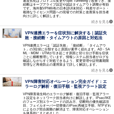
速度劣化はプロトコル変更やSplit Tunnelingで改善でき、接
続断はキープアライブ設定や認証タイムアウト調整が有効
ネットワークインフラ
です。海外製VPN特有の日本語UI未対応・時差サポート・
CTI / ロードバランサ / 電話会議 / リモートアクセス / ネットワーク機器 / テレビ会議 / Web会議 / 無線LAN構築 / アプリケーションデリバリコントローラ / ウェビナー・Webセミナーツール / 法人PC
複雑なライセンス問題への現場での対策と改善策を担当者
向けに詳しく解説します。
ネットワークセキュリティ
続きを見る
ファイアウォール / WAF / 不正侵入検知・防御システム（IDS・IPS） / ネットワーク暗号化 / DDoS対策 / 検疫ネットワーク / サイバー攻撃対策 / アクセスコントロール / Web改ざん検知 / EDR / ゼロトラスト・セキュリティ / クラウドセキュリティ / CASB / 情報漏洩対策サービス / 第三者保守 (EOSL保守) / ASM
その他のセキュリティ
VPN連携エラーを症状別に解決する｜認証失
ウィルス対策 / セキュリティ診断 / 暗号化 / フィルタリングソフト / 入退室管理 / セキュリティシステム / 印刷セキュリティ / DLP / UTM（統合脅威管理） / コピー防止 / 標的型攻撃対策 / ハードディスク暗号化 / USBメモリ暗号化 / ファイル暗号化 / マイナンバーセキュリティ / 防犯カメラ・監視カメラ / 風評被害対策サービス / データレスクライアント
敗・接続断・タイムアウトの原因と対処法
データセンター
VPN連携エラーは「認証失敗」「接続断」「タイムアウ
データセンターソリューション / ホスティング / ハウジング
ト」の3症状に分類すると原因が素早く絞れます。AD・SA
データ管理
ML・MDM・UTMが引き起こす原因と切り分け手順を症状
ごとに横断整理しています。情報システム担当者がログを
データベース / BCP（事業継続計画）対策ソリューション / データバックアップ / データ軽量化・データ最適化 / クラスタリング / データレプリケーション / データベースセキュリティ / PCバックアップソフト / データ消去ソフト / 不動産業務支援システム
確認しながらすぐ対処できるよう、変更管理や証明書期限
運用管理
管理など再発防止の運用策まで詳しく解説します。
統合運用管理 / ログ管理 / サービスデスク / MDM（モバイル端末管理） / フォレンジック / コンフィグ管理 / LCMサービス / ジョブ管理 / クライアントPC管理 / APMツール / 飲食業支援システム / ヘルプデスクサービス / PSI管理
続きを見る
設計開発
開発ツール / CAD / オフショア開発 / 超高速開発 / 3D CADソフト / 統合開発環境（IDE） / スマホアプリ開発ツール / CAEソフト / CI/CDツール / バージョン管理システム / 設備保全管理システム（CMMS） / 受託開発 / 図面比較システム
VPN障害対応オペレーション完全ガイド：エ
ラーログ解析・復旧手順・監視アラート設定
仮想化
サーバ仮想化 / ストレージ仮想化 / デスクトップ仮想化 / アプリケーション仮想化 / ネットワーク仮想化
VPN障害発生時のエラーログ解析・復旧手順・監視アラー
ト設定をネットワーク担当者向けに解説します。IPsec/IKE
クラウド
のフェーズ別エラーコードの読み方、切断時の優先確認項
クラウド構築 / オンラインストレージ / IaaS / PaaS / クラウドサーバー / iPaaS
目、フェイルオーバー切替後のIPsec再確立手順、NTPずれ
によるログ照合困難の解消まで、障害対応オペレーション
監視
を体系的にまとめました。