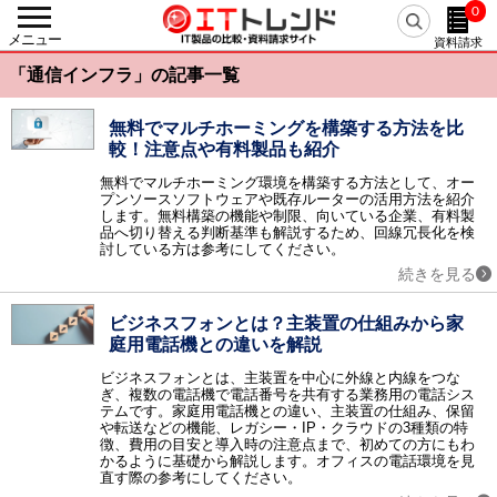
0
戻る
メニュー
資料請求
カテゴリーから探す
「通信インフラ」の記事一覧
人事・労務
人事システム / eラーニング / 勤怠管理・就業管理 / 【旧】人事評価システム / 給与明細電子化 / 経費精算システム / 給与計算システム / タレントマネジメント / シフト管理・人員計画（WFM） / 人事評価システム / 採用管理・選考管理システム / 健康管理システム / マイナンバー管理システム / 経費精算システム クラウド / 労務管理システム / eラーニングコンテンツ作成・提供 / 従業員満足度調査（ES調査） / 給与前払いサービス / Web面接・オンライン面接 / 離職防止・定着率向上ツール / 年末調整支援システム / 目標管理システム / 人事コンサルティング / メンタルヘルス・ストレスチェック / 1on1ツール / 採用サイト作成ツール / リファレンスチェックサービス / 反社チェックツール / リファラル採用ツール / 出張管理システム(BTM) / スキル管理システム / フリーランス管理システム / 組織診断サービス / CLM（契約ライフサイクルマネジメント） / 中途採用支援サービス / 新卒採用支援サービス / デジタル給与ソリューション
無料でマルチホーミングを構築する方法を比
較！注意点や有料製品も紹介
基幹統合
ERP / SCM / EAI / ERP クラウド / 美容クリニック支援サービス / アパレル業支援システム
無料でマルチホーミング環境を構築する方法として、オー
プンソースソフトウェアや既存ルーターの活用方法を紹介
会計
します。無料構築の機能や制限、向いている企業、有料製
会計ソフト / 固定資産管理 / IT資産管理 / 債務管理・債権管理 / 予算管理 / 会計ソフト クラウド / 請求書受取サービス / 経営管理システム / 連結会計システム / リース資産管理システム / 電子マネー送金代行 / 振込代行サービス
品へ切り替える判断基準も解説するため、回線冗長化を検
討している方は参考にしてください。
AIサービス
続きを見る
AI-OCR / AI翻訳（自動翻訳）ツール / AIコンサルティング / AI契約書レビューサービス / AIライティングサービス / 生成AI開発サービス / 生成AI導入サービス / 医療向け生成AIサービス / AI開発サービス / AI導入サービス / 医療向けAIサービス / AIエージェント / AI電話自動応答サービス / 経理AIエージェント / 専用AI構築プラットフォーム
販売
ビジネスフォンとは？主装置の仕組みから家
販売管理 / POSシステム / 電子帳票システム / 帳票電子化 / 見積管理 / 店舗管理 / Web請求書・クラウド請求書 / 販売管理 クラウド / 販売管理 パッケージ / 販売管理 製造業 / 販売管理 医薬品 / 販売管理 商社・卸売 / 帳票クラウドサービス / サブスクリプション管理システム / 越境EC
庭用電話機との違いを解説
生産
生産管理 / PLM / プロジェクト管理 / 原価管理 / 図面管理（EDM） / PDM / 部品管理（BOM） / 工程管理 / 工事管理 / 温湿度管理システム / CO2排出量管理システム / 商品情報管理システム（PIM） / BOM/BOP生成・変換エンジン
ビジネスフォンとは、主装置を中心に外線と内線をつな
ぎ、複数の電話機で電話番号を共有する業務用の電話シス
在庫・購買
テムです。家庭用電話機との違い、主装置の仕組み、保留
や転送などの機能、レガシー・IP・クラウドの3種類の特
EDI / 在庫管理 / 需要予測 / 購買管理 / 受発注システム / 電子契約システム / 見積査定システム / 病院在庫管理システム（SPD）
徴、費用の目安と導入時の注意点まで、初めての方にもわ
物流・倉庫
かるように基礎から解説します。オフィスの電話環境を見
直す際の参考にしてください。
物流管理 / 倉庫管理（WMS） / 配送管理システム / ピッキングシステム / 物流代行 / バース管理システム / 送り状発行システム