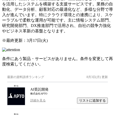
を活用したシステムを構築する支援サービスです。業務の自
動化、データ分析、顧客対応の最適化など、多様な分野で導
入が進んでいます。特にクラウド環境との連携により、スケ
ーラブルで柔軟な運用が可能です。主に情報システム部門、
研究開発部門、DX推進部門で活用され、自社の競争力強化
やビジネス革新の基盤となります。
※最終更新：
3月17日(火)
条件にあう製品・サービスがありません。条件を変更して再
度検索してください。
最新の資料請求ランキング
8月3日(月)
更新
第
1
位
AI受託開発
株式会社APTO
リストに追加する
詳細を見る
第
2
位